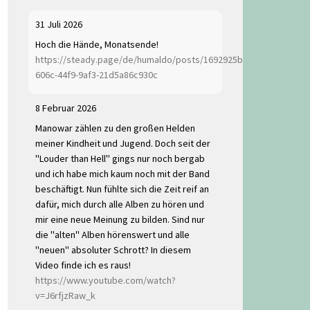
31 Juli 2026
Hoch die Hände, Monatsende!
https://steady.page/de/humaldo/posts/1692925b-
606c-44f9-9af3-21d5a86c930c
8 Februar 2026
Manowar zählen zu den großen Helden
meiner Kindheit und Jugend. Doch seit der
"Louder than Hell" gings nur noch bergab
und ich habe mich kaum noch mit der Band
beschäftigt. Nun fühlte sich die Zeit reif an
dafür, mich durch alle Alben zu hören und
mir eine neue Meinung zu bilden. Sind nur
die "alten" Alben hörenswert und alle
"neuen" absoluter Schrott? In diesem
Video finde ich es raus!
https://www.youtube.com/watch?
v=J6rfjzRaw_k