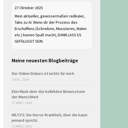
27 Oktober 2025
Mein aktueller, gewissermaßen radikaler,
Take zu AI: Wenn dir der Prozess des
Erschaffens (Schreiben, Musizieren, Malen
etc.) keinen Spaß macht, DANN LASS ES
GEFÄLLIGST SEIN.
Meine neuesten Blogbeiträge
Der Online-Diskurs ist nichts für mich.
2 AUG., 2026
Elon Musk über das kollektive Bewusstsein
der Menschheit
27 MÄRZ, 2026
ME/CFS: Die Horror-Krankheit, über die kaum
jemand spricht.
11 MÄRZ, 2026