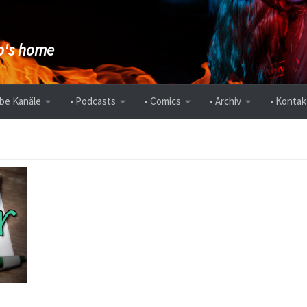
's home
be Kanäle
• Podcasts
• Comics
• Archiv
• Kontak