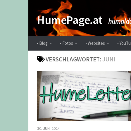
Zum Inhalt springen
HumePage.at
humaldo
• Blog
• Fotos
• Websites
• YouTu
VERSCHLAGWORTET:
JUNI
30. JUNI 2024