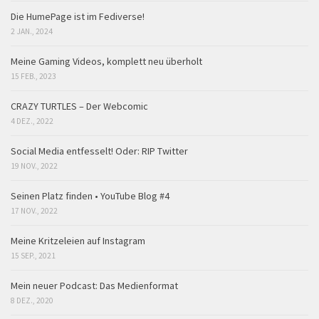
Die HumePage ist im Fediverse!
2 JAN., 2024
Meine Gaming Videos, komplett neu überholt
15 FEB., 2023
CRAZY TURTLES – Der Webcomic
4 DEZ., 2022
Social Media entfesselt! Oder: RIP Twitter
19 NOV., 2022
Seinen Platz finden • YouTube Blog #4
17 NOV., 2022
Meine Kritzeleien auf Instagram
15 SEP., 2021
Mein neuer Podcast: Das Medienformat
8 DEZ., 2020