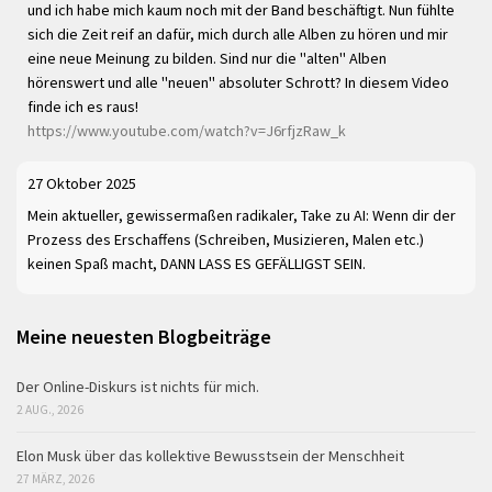
und ich habe mich kaum noch mit der Band beschäftigt. Nun fühlte
sich die Zeit reif an dafür, mich durch alle Alben zu hören und mir
eine neue Meinung zu bilden. Sind nur die "alten" Alben
hörenswert und alle "neuen" absoluter Schrott? In diesem Video
finde ich es raus!
https://www.youtube.com/watch?v=J6rfjzRaw_k
27 Oktober 2025
Mein aktueller, gewissermaßen radikaler, Take zu AI: Wenn dir der
Prozess des Erschaffens (Schreiben, Musizieren, Malen etc.)
keinen Spaß macht, DANN LASS ES GEFÄLLIGST SEIN.
Meine neuesten Blogbeiträge
Der Online-Diskurs ist nichts für mich.
2 AUG., 2026
Elon Musk über das kollektive Bewusstsein der Menschheit
27 MÄRZ, 2026