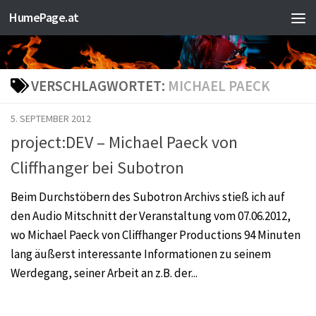
HumePage.at
Zum Inhalt springen
VERSCHLAGWORTET:
MICHAEL PAECK
5. SEPTEMBER 2012
project:DEV – Michael Paeck von
Cliffhanger bei Subotron
Beim Durchstöbern des Subotron Archivs stieß ich auf
den Audio Mitschnitt der Veranstaltung vom 07.06.2012,
wo Michael Paeck von Cliffhanger Productions 94 Minuten
lang äußerst interessante Informationen zu seinem
Werdegang, seiner Arbeit an z.B. der...