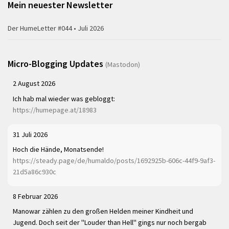
Mein neuester Newsletter
Der HumeLetter #044 • Juli 2026
Micro-Blogging Updates
(Mastodon)
2 August 2026
Ich hab mal wieder was gebloggt:
https://humepage.at/18983
31 Juli 2026
Hoch die Hände, Monatsende!
https://steady.page/de/humaldo/posts/1692925b-606c-44f9-9af3-
21d5a86c930c
8 Februar 2026
Manowar zählen zu den großen Helden meiner Kindheit und
Jugend. Doch seit der "Louder than Hell" gings nur noch bergab