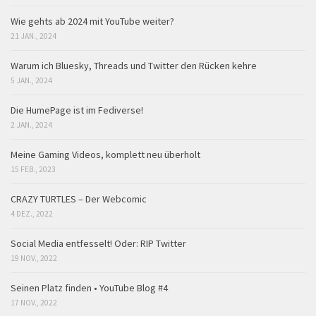
Wie gehts ab 2024 mit YouTube weiter?
21 JAN., 2024
Warum ich Bluesky, Threads und Twitter den Rücken kehre
5 JAN., 2024
Die HumePage ist im Fediverse!
2 JAN., 2024
Meine Gaming Videos, komplett neu überholt
15 FEB., 2023
CRAZY TURTLES – Der Webcomic
4 DEZ., 2022
Social Media entfesselt! Oder: RIP Twitter
19 NOV., 2022
Seinen Platz finden • YouTube Blog #4
17 NOV., 2022