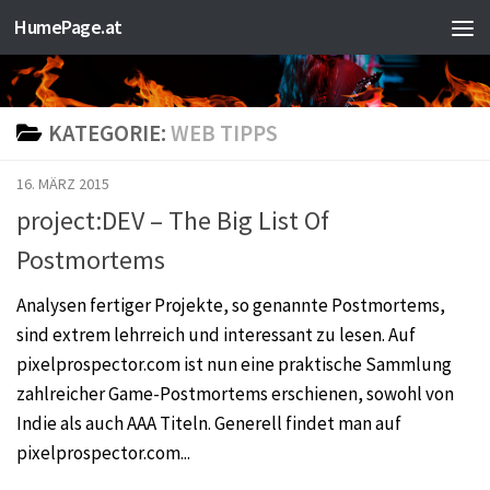
HumePage.at
Zum Inhalt springen
KATEGORIE:
WEB TIPPS
16. MÄRZ 2015
project:DEV – The Big List Of
Postmortems
Analysen fertiger Projekte, so genannte Postmortems,
sind extrem lehrreich und interessant zu lesen. Auf
pixelprospector.com ist nun eine praktische Sammlung
zahlreicher Game-Postmortems erschienen, sowohl von
Indie als auch AAA Titeln. Generell findet man auf
pixelprospector.com...