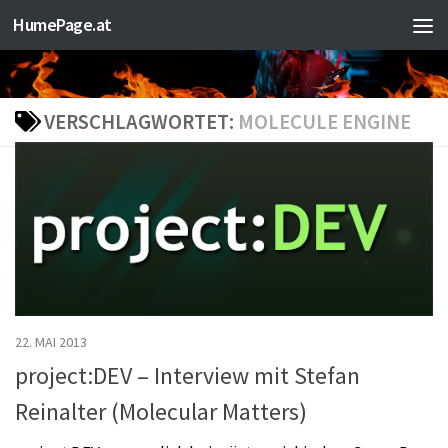
HumePage.at
Zum Inhalt springen
VERSCHLAGWORTET:
MOLECULE ENGINE
22. MAI 2013
project:DEV – Interview mit Stefan
Reinalter (Molecular Matters)