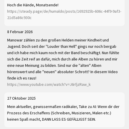
Hoch die Hände, Monatsende!
https://steady.page/de/humaldo/posts/1692925b-606c-44f9-9af3-
21d5a86c930c
8 Februar 2026
Manowar zählen zu den großen Helden meiner Kindheit und
Jugend. Doch seit der "Louder than Hell" gings nur noch bergab
und ich habe mich kaum noch mit der Band beschäftigt. Nun fühlte
sich die Zeit reif an dafür, mich durch alle Alben zu hören und mir
eine neue Meinung zu bilden. Sind nur die "alten" Alben
hörenswert und alle "neuen" absoluter Schrott? In diesem Video
finde ich es raus!
https://www.youtube.com/watch?v=J6rfjzRaw_k
27 Oktober 2025
Mein aktueller, gewissermaßen radikaler, Take zu AI: Wenn dir der
Prozess des Erschaffens (Schreiben, Musizieren, Malen etc.)
keinen Spaß macht, DANN LASS ES GEFÄLLIGST SEIN.