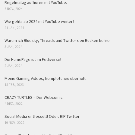
Regelmäßig aufhören mit YouTube.
6 NOV., 2024
Wie gehts ab 2024 mit YouTube weiter?
21 JAN., 2024
Warum ich Bluesky, Threads und Twitter den Rücken kehre
5 JAN., 2024
Die HumePage ist im Fediverse!
2 JAN., 2024
Meine Gaming Videos, komplett neu überholt
15 FEB., 2023
CRAZY TURTLES – Der Webcomic
4 DEZ., 2022
Social Media entfesselt! Oder: RIP Twitter
19 NOV., 2022