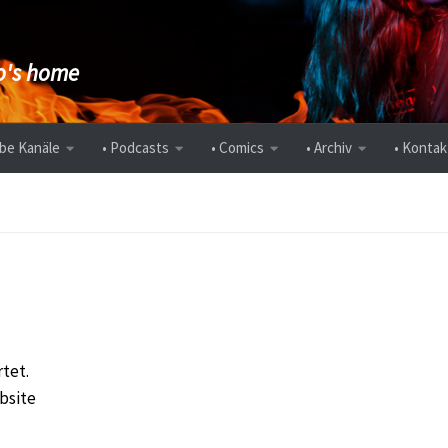
's home
be Kanäle
• Podcasts
• Comics
• Archiv
• Kontak
rtet.
bsite