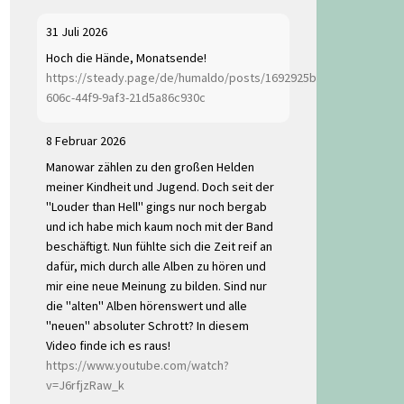
31 Juli 2026
Hoch die Hände, Monatsende!
https://steady.page/de/humaldo/posts/1692925b-
606c-44f9-9af3-21d5a86c930c
8 Februar 2026
Manowar zählen zu den großen Helden
meiner Kindheit und Jugend. Doch seit der
"Louder than Hell" gings nur noch bergab
und ich habe mich kaum noch mit der Band
beschäftigt. Nun fühlte sich die Zeit reif an
dafür, mich durch alle Alben zu hören und
mir eine neue Meinung zu bilden. Sind nur
die "alten" Alben hörenswert und alle
"neuen" absoluter Schrott? In diesem
Video finde ich es raus!
https://www.youtube.com/watch?
v=J6rfjzRaw_k