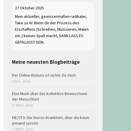
27 Oktober 2025
Mein aktueller, gewissermaßen radikaler,
Take zu AI: Wenn dir der Prozess des
Erschaffens (Schreiben, Musizieren, Malen
etc.) keinen Spaß macht, DANN LASS ES
GEFÄLLIGST SEIN.
Meine neuesten Blogbeiträge
Der Online-Diskurs ist nichts für mich.
2 AUG., 2026
Elon Musk über das kollektive Bewusstsein
der Menschheit
27 MÄRZ, 2026
ME/CFS: Die Horror-Krankheit, über die kaum
jemand spricht.
11 MÄRZ, 2026