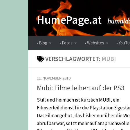
Zum Inhalt springen
HumePage.at
humaldo
• Blog
• Fotos
• Websites
• YouTu
VERSCHLAGWORTET:
MUBI
11. NOVEMBER 2010
Mubi: Filme leihen auf der PS3
Still und heimlich ist kürzlich MUBI, ein
Filmverleihdienst für die Playstation 3 gesta
Das Filmangebot, das bisher nur über die We
abrufbar war, setzt mehr auf anspruchsvolle