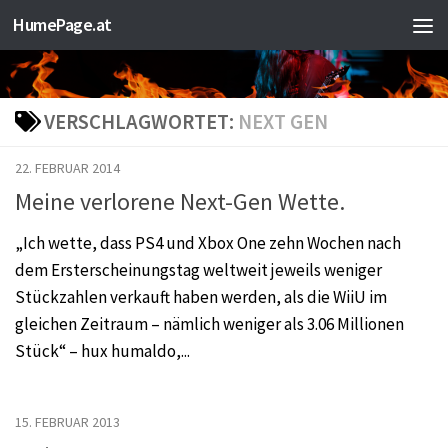
HumePage.at
Zum Inhalt springen
VERSCHLAGWORTET:
NEXT GEN
22. FEBRUAR 2014
Meine verlorene Next-Gen Wette.
„Ich wette, dass PS4 und Xbox One zehn Wochen nach
dem Ersterscheinungstag weltweit jeweils weniger
Stückzahlen verkauft haben werden, als die WiiU im
gleichen Zeitraum – nämlich weniger als 3.06 Millionen
Stück“ – hux humaldo,...
15. FEBRUAR 2013