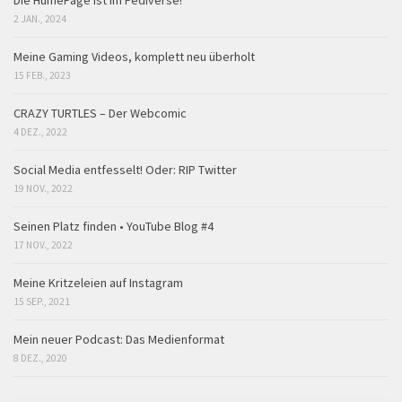
2 JAN., 2024
Meine Gaming Videos, komplett neu überholt
15 FEB., 2023
CRAZY TURTLES – Der Webcomic
4 DEZ., 2022
Social Media entfesselt! Oder: RIP Twitter
19 NOV., 2022
Seinen Platz finden • YouTube Blog #4
17 NOV., 2022
Meine Kritzeleien auf Instagram
15 SEP., 2021
Mein neuer Podcast: Das Medienformat
8 DEZ., 2020