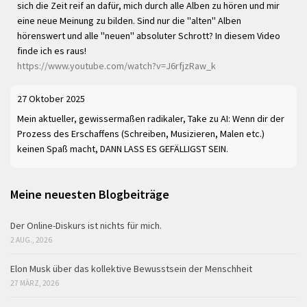
sich die Zeit reif an dafür, mich durch alle Alben zu hören und mir
eine neue Meinung zu bilden. Sind nur die "alten" Alben
hörenswert und alle "neuen" absoluter Schrott? In diesem Video
finde ich es raus!
https://www.youtube.com/watch?v=J6rfjzRaw_k
27 Oktober 2025
Mein aktueller, gewissermaßen radikaler, Take zu AI: Wenn dir der
Prozess des Erschaffens (Schreiben, Musizieren, Malen etc.)
keinen Spaß macht, DANN LASS ES GEFÄLLIGST SEIN.
Meine neuesten Blogbeiträge
Der Online-Diskurs ist nichts für mich.
2 AUG., 2026
Elon Musk über das kollektive Bewusstsein der Menschheit
27 MÄRZ, 2026