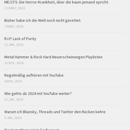
ME/CFS: Die Horror-Krankheit, über die kaum jemand spricht.
11 MÄRZ, 2026
Bisher habe ich die Welt noch nicht gerettet.
7 MÄRZ, 2026
R.I.P. Lack of Purity
11 JAN., 2026
Metal Hammer & Rock Hard Neuerscheinungen Playlisten
12 NOV., 2024
Regelmäßig aufhören mit YouTube.
6 NOV., 2024
Wie gehts ab 2024 mit YouTube weiter?
21 JAN., 2024
Warum ich Bluesky, Threads und Twitter den Rücken kehre
5 JAN., 2024
Die HumePage ist im Fediverse!