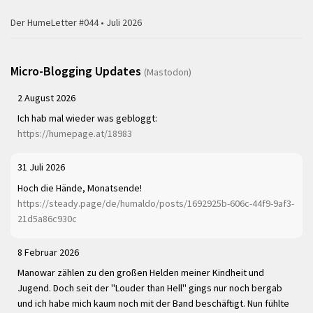
Der HumeLetter #044 • Juli 2026
Micro-Blogging Updates
(Mastodon)
2 August 2026
Ich hab mal wieder was gebloggt:
https://humepage.at/18983
31 Juli 2026
Hoch die Hände, Monatsende!
https://steady.page/de/humaldo/posts/1692925b-606c-44f9-9af3-
21d5a86c930c
8 Februar 2026
Manowar zählen zu den großen Helden meiner Kindheit und
Jugend. Doch seit der "Louder than Hell" gings nur noch bergab
und ich habe mich kaum noch mit der Band beschäftigt. Nun fühlte