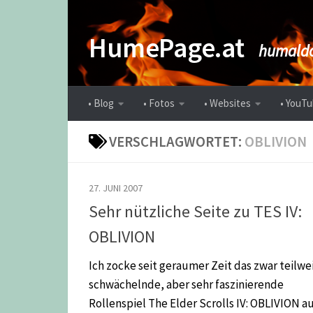
Zum Inhalt springen
HumePage.at
humaldo
• Blog
• Fotos
• Websites
• YouTu
VERSCHLAGWORTET:
OBLIVION
27. JUNI 2007
Sehr nützliche Seite zu TES IV:
OBLIVION
Ich zocke seit geraumer Zeit das zwar teilwe
schwächelnde, aber sehr faszinierende
Rollenspiel The Elder Scrolls IV: OBLIVION a