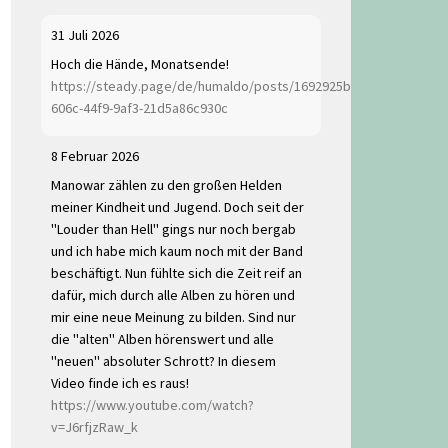
31 Juli 2026
Hoch die Hände, Monatsende!
https://steady.page/de/humaldo/posts/1692925b-
606c-44f9-9af3-21d5a86c930c
8 Februar 2026
Manowar zählen zu den großen Helden
meiner Kindheit und Jugend. Doch seit der
"Louder than Hell" gings nur noch bergab
und ich habe mich kaum noch mit der Band
beschäftigt. Nun fühlte sich die Zeit reif an
dafür, mich durch alle Alben zu hören und
mir eine neue Meinung zu bilden. Sind nur
die "alten" Alben hörenswert und alle
"neuen" absoluter Schrott? In diesem
Video finde ich es raus!
https://www.youtube.com/watch?
v=J6rfjzRaw_k