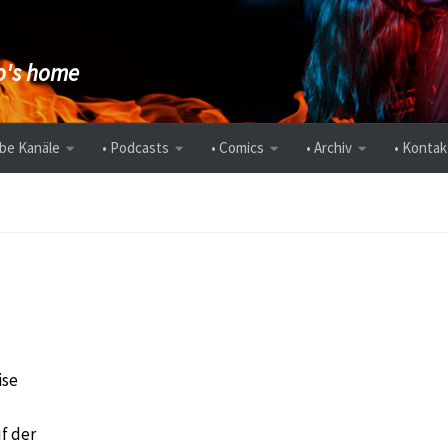
's home
be Kanäle
• Podcasts
• Comics
• Archiv
• Kontak
ise
uf der