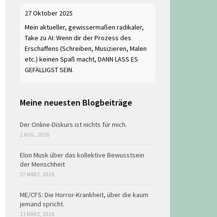
27 Oktober 2025
Mein aktueller, gewissermaßen radikaler,
Take zu AI: Wenn dir der Prozess des
Erschaffens (Schreiben, Musizieren, Malen
etc.) keinen Spaß macht, DANN LASS ES
GEFÄLLIGST SEIN.
Meine neuesten Blogbeiträge
Der Online-Diskurs ist nichts für mich.
2 AUG., 2026
Elon Musk über das kollektive Bewusstsein
der Menschheit
27 MÄRZ, 2026
ME/CFS: Die Horror-Krankheit, über die kaum
jemand spricht.
11 MÄRZ, 2026