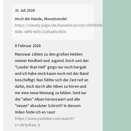
31 Juli 2026
Hoch die Hände, Monatsende!
https://steady.page/de/humaldo/posts/1692925b-
606c-44f9-9af3-21d5a86c930c
8 Februar 2026
Manowar zählen zu den großen Helden
meiner Kindheit und Jugend. Doch seit der
"Louder than Hell" gings nur noch bergab
und ich habe mich kaum noch mit der Band
beschäftigt. Nun fühlte sich die Zeit reif an
dafür, mich durch alle Alben zu hören und
mir eine neue Meinung zu bilden. Sind nur
die "alten" Alben hörenswert und alle
"neuen" absoluter Schrott? In diesem
Video finde ich es raus!
https://www.youtube.com/watch?
v=J6rfjzRaw_k