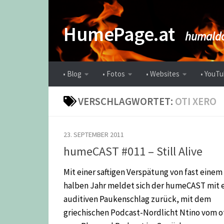
Zum Inhalt springen
HumePage.at
humaldo
• Blog
• Fotos
• Websites
• YouTu
VERSCHLAGWORTET:
OTI XERO
23. SEPTEMBER 2011
humeCAST #011 – Still Alive
Mit einer saftigen Verspätung von fast einem
halben Jahr meldet sich der humeCAST mit 
auditiven Paukenschlag zurück, mit dem
griechischen Podcast-Nordlicht Ntino vom o