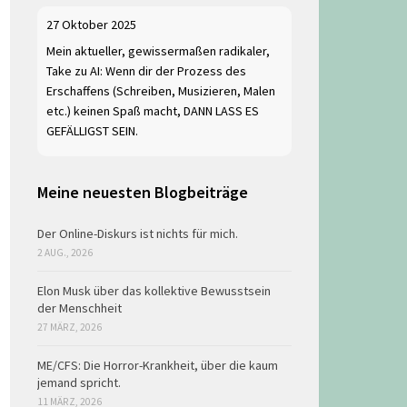
27 Oktober 2025
Mein aktueller, gewissermaßen radikaler,
Take zu AI: Wenn dir der Prozess des
Erschaffens (Schreiben, Musizieren, Malen
etc.) keinen Spaß macht, DANN LASS ES
GEFÄLLIGST SEIN.
Meine neuesten Blogbeiträge
Der Online-Diskurs ist nichts für mich.
2 AUG., 2026
Elon Musk über das kollektive Bewusstsein
der Menschheit
27 MÄRZ, 2026
ME/CFS: Die Horror-Krankheit, über die kaum
jemand spricht.
11 MÄRZ, 2026