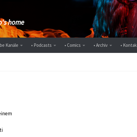
's home
be Kanäle
• Podcasts
• Comics
• Archiv
• Kontak
einem
ti