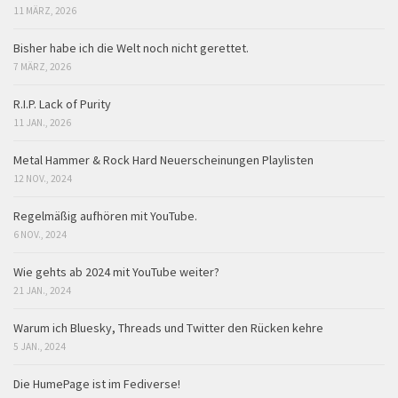
11 MÄRZ, 2026
Bisher habe ich die Welt noch nicht gerettet.
7 MÄRZ, 2026
R.I.P. Lack of Purity
11 JAN., 2026
Metal Hammer & Rock Hard Neuerscheinungen Playlisten
12 NOV., 2024
Regelmäßig aufhören mit YouTube.
6 NOV., 2024
Wie gehts ab 2024 mit YouTube weiter?
21 JAN., 2024
Warum ich Bluesky, Threads und Twitter den Rücken kehre
5 JAN., 2024
Die HumePage ist im Fediverse!