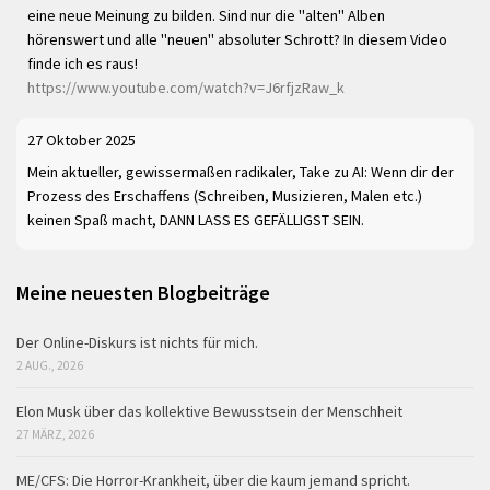
eine neue Meinung zu bilden. Sind nur die "alten" Alben
hörenswert und alle "neuen" absoluter Schrott? In diesem Video
finde ich es raus!
https://www.youtube.com/watch?v=J6rfjzRaw_k
27 Oktober 2025
Mein aktueller, gewissermaßen radikaler, Take zu AI: Wenn dir der
Prozess des Erschaffens (Schreiben, Musizieren, Malen etc.)
keinen Spaß macht, DANN LASS ES GEFÄLLIGST SEIN.
Meine neuesten Blogbeiträge
Der Online-Diskurs ist nichts für mich.
2 AUG., 2026
Elon Musk über das kollektive Bewusstsein der Menschheit
27 MÄRZ, 2026
ME/CFS: Die Horror-Krankheit, über die kaum jemand spricht.