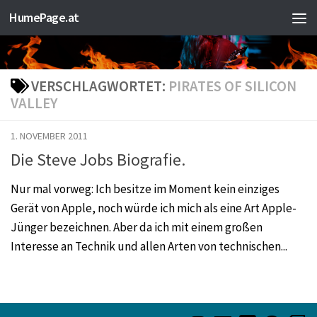
HumePage.at
Zum Inhalt springen
VERSCHLAGWORTET:
PIRATES OF SILICON
VALLEY
1. NOVEMBER 2011
Die Steve Jobs Biografie.
Nur mal vorweg: Ich besitze im Moment kein einziges
Gerät von Apple, noch würde ich mich als eine Art Apple-
Jünger bezeichnen. Aber da ich mit einem großen
Interesse an Technik und allen Arten von technischen...