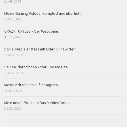
2 JAN., 2024
Meine Gaming Videos, komplett neu überholt
15 FEB., 2023
CRAZY TURTLES – Der Webcomic
4 DEZ., 2022
Social Media entfesselt! Oder: RIP Twitter
19 NOV., 2022
Seinen Platz finden • YouTube Blog #4
17 NOV., 2022
Meine Kritzeleien auf Instagram
15 SEP., 2021
Mein neuer Podcast: Das Medienformat
8 DEZ., 2020