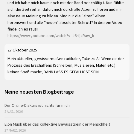
und ich habe mich kaum noch mit der Band beschäftigt. Nun fühlte
sich die Zeit reif an dafür, mich durch alle Alben zu hören und mir
eine neue Meinung zu bilden. Sind nur die "alten" Alben
hörenswert und alle "neuen" absoluter Schrott? In diesem Video
finde ich es raus!
https://www.youtube.com/watch?v=J6rfjzRaw_k
27 Oktober 2025
Mein aktueller, gewissermaßen radikaler, Take zu AI: Wenn dir der
Prozess des Erschaffens (Schreiben, Musizieren, Malen etc.)
keinen Spaß macht, DANN LASS ES GEFÄLLIGST SEIN.
Meine neuesten Blogbeiträge
Der Online-Diskurs ist nichts für mich.
2 AUG., 2026
Elon Musk über das kollektive Bewusstsein der Menschheit
27 MÄRZ, 2026