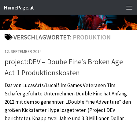
HumePage.at
Zum Inhalt springen
VERSCHLAGWORTET:
PRODUKTION
12. SEPTEMBER 2014
project:DEV – Doube Fine’s Broken Age
Act 1 Produktionskosten
Das von LucasArts/Lucalfilm Games Veteranen Tim
Schafer geführte Unternehmen Double Fine hat Anfang
2012 mit dem so genannten „Double Fine Adventure“ den
großen Kickstarter Hype losgetreten (Project:DEV
berichtete). Knapp zwei Jahre und 3,3 Millionen Dollar...