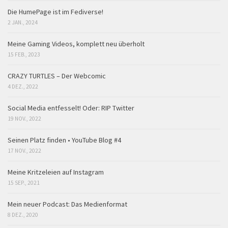
Die HumePage ist im Fediverse!
2 JAN., 2024
Meine Gaming Videos, komplett neu überholt
15 FEB., 2023
CRAZY TURTLES – Der Webcomic
4 DEZ., 2022
Social Media entfesselt! Oder: RIP Twitter
19 NOV., 2022
Seinen Platz finden • YouTube Blog #4
17 NOV., 2022
Meine Kritzeleien auf Instagram
15 SEP., 2021
Mein neuer Podcast: Das Medienformat
8 DEZ., 2020