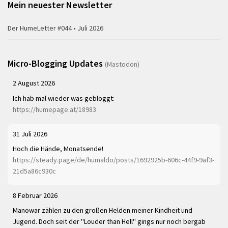
Mein neuester Newsletter
Der HumeLetter #044 • Juli 2026
Micro-Blogging Updates
(Mastodon)
2 August 2026
Ich hab mal wieder was gebloggt:
https://humepage.at/18983
31 Juli 2026
Hoch die Hände, Monatsende!
https://steady.page/de/humaldo/posts/1692925b-606c-44f9-9af3-
21d5a86c930c
8 Februar 2026
Manowar zählen zu den großen Helden meiner Kindheit und
Jugend. Doch seit der "Louder than Hell" gings nur noch bergab