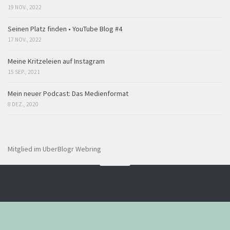
19 NOV., 2022
Seinen Platz finden • YouTube Blog #4
17 NOV., 2022
Meine Kritzeleien auf Instagram
15 SEP., 2021
Mein neuer Podcast: Das Medienformat
8 DEZ., 2020
Mitglied im UberBlogr Webring