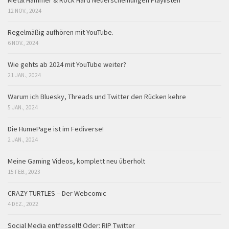
Metal Hammer & Rock Hard Neuerscheinungen Playlisten
12 NOV., 2024
Regelmäßig aufhören mit YouTube.
6 NOV., 2024
Wie gehts ab 2024 mit YouTube weiter?
21 JAN., 2024
Warum ich Bluesky, Threads und Twitter den Rücken kehre
5 JAN., 2024
Die HumePage ist im Fediverse!
2 JAN., 2024
Meine Gaming Videos, komplett neu überholt
15 FEB., 2023
CRAZY TURTLES – Der Webcomic
4 DEZ., 2022
Social Media entfesselt! Oder: RIP Twitter