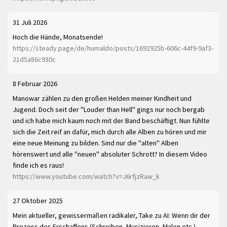
31 Juli 2026
Hoch die Hände, Monatsende!
https://steady.page/de/humaldo/posts/1692925b-606c-44f9-9af3-
21d5a86c930c
8 Februar 2026
Manowar zählen zu den großen Helden meiner Kindheit und
Jugend. Doch seit der "Louder than Hell" gings nur noch bergab
und ich habe mich kaum noch mit der Band beschäftigt. Nun fühlte
sich die Zeit reif an dafür, mich durch alle Alben zu hören und mir
eine neue Meinung zu bilden. Sind nur die "alten" Alben
hörenswert und alle "neuen" absoluter Schrott? In diesem Video
finde ich es raus!
https://www.youtube.com/watch?v=J6rfjzRaw_k
27 Oktober 2025
Mein aktueller, gewissermaßen radikaler, Take zu AI: Wenn dir der
Prozess des Erschaffens (Schreiben, Musizieren, Malen etc.)