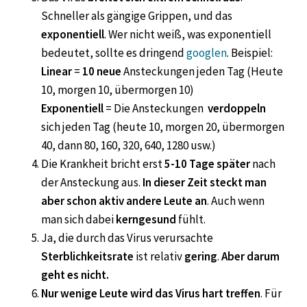
Schneller als gängige Grippen, und das
exponentiell
. Wer nicht weiß, was exponentiell
bedeutet, sollte es dringend
googlen
. Beispiel:
Linear
=
10 neue
Ansteckungen jeden Tag (Heute
10, morgen 10, übermorgen 10)
Exponentiell
= Die Ansteckungen
verdoppeln
sich jeden Tag (heute 10, morgen 20, übermorgen
40, dann 80, 160, 320, 640, 1280 usw.)
Die Krankheit bricht erst
5-10 Tage später
nach
der Ansteckung aus.
In dieser Zeit steckt man
aber schon aktiv andere Leute an
. Auch wenn
man sich dabei
kerngesund
fühlt.
Ja, die durch das Virus verursachte
Sterblichkeitsrate
ist relativ
gering
.
Aber darum
geht es nicht.
Nur wenige Leute wird das Virus hart treffen
. Für