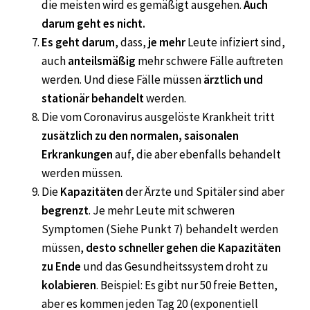
die meisten wird es gemäßigt ausgehen.
Auch
darum geht es nicht.
Es geht darum
, dass,
je mehr
Leute infiziert sind,
auch
anteilsmäßig
mehr schwere Fälle auftreten
werden. Und diese Fälle müssen
ärztlich und
stationär behandelt
werden.
Die vom Coronavirus ausgelöste Krankheit tritt
zusätzlich zu den normalen, saisonalen
Erkrankungen
auf, die aber ebenfalls behandelt
werden müssen.
Die
Kapazitäten
der Ärzte und Spitäler sind aber
begrenzt
. Je mehr Leute mit schweren
Symptomen (Siehe Punkt 7) behandelt werden
müssen,
desto schneller gehen die Kapazitäten
zu Ende
und das Gesundheitssystem droht zu
kolabieren
. Beispiel: Es gibt nur 50 freie Betten,
aber es kommen jeden Tag 20 (exponentiell