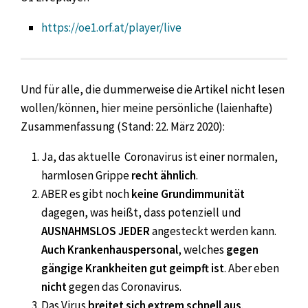
https://oe1.orf.at/player/live
Und für alle, die dummerweise die Artikel nicht lesen
wollen/können, hier meine persönliche (laienhafte)
Zusammenfassung (Stand: 22. März 2020):
Ja, das aktuelle Coronavirus ist einer normalen,
harmlosen Grippe
recht ähnlich
.
ABER es gibt noch
keine Grundimmunität
dagegen, was heißt, dass potenziell und
AUSNAHMSLOS JEDER
angesteckt werden kann.
Auch Krankenhauspersonal
, welches
gegen
gängige Krankheiten gut geimpft ist
. Aber eben
nicht
gegen das Coronavirus.
Das Virus
breitet sich extrem schnell aus
.