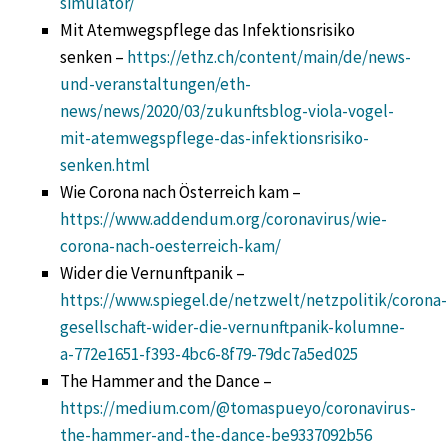
simulator/
Mit Atemwegspflege das Infektionsrisiko
senken –
https://ethz.ch/content/main/de/news-
und-veranstaltungen/eth-
news/news/2020/03/zukunftsblog-viola-vogel-
mit-atemwegspflege-das-infektionsrisiko-
senken.html
Wie Corona nach Österreich kam –
https://www.addendum.org/coronavirus/wie-
corona-nach-oesterreich-kam/
Wider die Vernunftpanik –
https://www.spiegel.de/netzwelt/netzpolitik/corona-
gesellschaft-wider-die-vernunftpanik-kolumne-
a-772e1651-f393-4bc6-8f79-79dc7a5ed025
The Hammer and the Dance –
https://medium.com/@tomaspueyo/coronavirus-
the-hammer-and-the-dance-be9337092b56