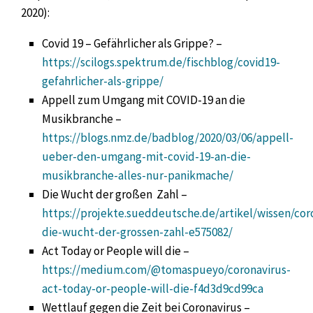
2020):
Covid 19 – Gefährlicher als Grippe? –
https://scilogs.spektrum.de/fischblog/covid19-
gefahrlicher-als-grippe/
Appell zum Umgang mit COVID-19 an die
Musikbranche –
https://blogs.nmz.de/badblog/2020/03/06/appell-
ueber-den-umgang-mit-covid-19-an-die-
musikbranche-alles-nur-panikmache/
Die Wucht der großen Zahl –
https://projekte.sueddeutsche.de/artikel/wissen/cor
die-wucht-der-grossen-zahl-e575082/
Act Today or People will die –
https://medium.com/@tomaspueyo/coronavirus-
act-today-or-people-will-die-f4d3d9cd99ca
Wettlauf gegen die Zeit bei Coronavirus –