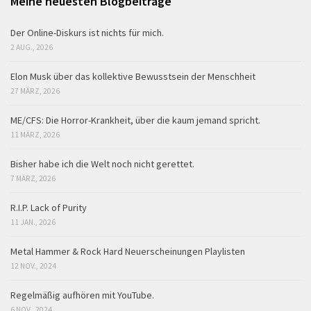
Meine neuesten Blogbeiträge
Der Online-Diskurs ist nichts für mich.
2 AUG., 2026
Elon Musk über das kollektive Bewusstsein der Menschheit
27 MÄRZ, 2026
ME/CFS: Die Horror-Krankheit, über die kaum jemand spricht.
11 MÄRZ, 2026
Bisher habe ich die Welt noch nicht gerettet.
7 MÄRZ, 2026
R.I.P. Lack of Purity
11 JAN., 2026
Metal Hammer & Rock Hard Neuerscheinungen Playlisten
12 NOV., 2024
Regelmäßig aufhören mit YouTube.
6 NOV., 2024