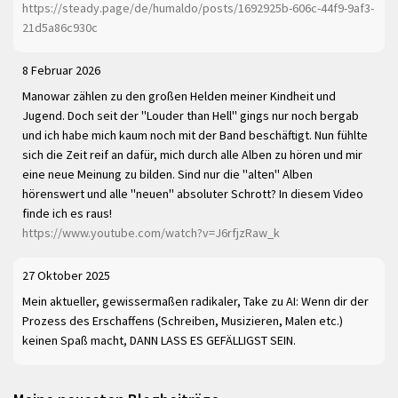
https://steady.page/de/humaldo/posts/1692925b-606c-44f9-9af3-
21d5a86c930c
8 Februar 2026
Manowar zählen zu den großen Helden meiner Kindheit und
Jugend. Doch seit der "Louder than Hell" gings nur noch bergab
und ich habe mich kaum noch mit der Band beschäftigt. Nun fühlte
sich die Zeit reif an dafür, mich durch alle Alben zu hören und mir
eine neue Meinung zu bilden. Sind nur die "alten" Alben
hörenswert und alle "neuen" absoluter Schrott? In diesem Video
finde ich es raus!
https://www.youtube.com/watch?v=J6rfjzRaw_k
27 Oktober 2025
Mein aktueller, gewissermaßen radikaler, Take zu AI: Wenn dir der
Prozess des Erschaffens (Schreiben, Musizieren, Malen etc.)
keinen Spaß macht, DANN LASS ES GEFÄLLIGST SEIN.