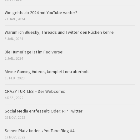
Wie gehts ab 2024 mit YouTube weiter?
21 JAN., 2024
Warum ich Bluesky, Threads und Twitter den Rücken kehre
5 JAN., 2024
Die HumePage ist im Fediverse!
2 JAN., 2024
Meine Gaming Videos, komplett neu überholt
15 FEB., 2023
CRAZY TURTLES – Der Webcomic
4 DEZ., 2022
Social Media entfesselt! Oder: RIP Twitter
19 NOV., 2022
Seinen Platz finden • YouTube Blog #4
17 NOV., 2022