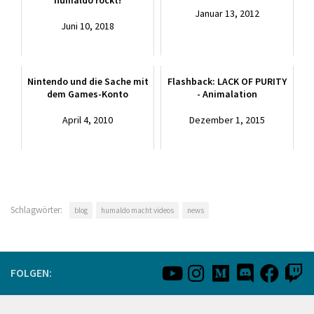
humaldo rockt!
Januar 13, 2012
Juni 10, 2018
Nintendo und die Sache mit
Flashback: LACK OF PURITY
dem Games-Konto
- Animalation
April 4, 2010
Dezember 1, 2015
Schlagwörter:
blog
humaldo macht videos
news
FOLGEN: