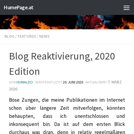
HumePage.at
Zum Inhalt springen
BLOG
/
FEATURED
/
NEWS
Blog Reaktivierung, 2020
Edition
7. MÄRZ
VON
HUMALDO
· VERÖFFENTLICHT
20. JUNI 2020
· AKTUALISIERT
2026
Böse Zungen, die meine Publikationen im Internet
schon über längere Zeit mitverfolgen, könnten
behaupten, dass ich unentschlossen und
inkonsequent bin. Da ist auf dem ersten Blick
durchaus was dran, denn in relativ regelmäßigen