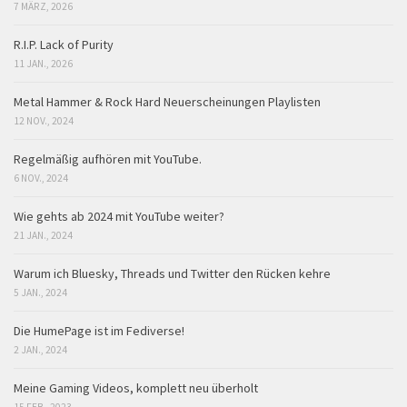
7 MÄRZ, 2026
R.I.P. Lack of Purity
11 JAN., 2026
Metal Hammer & Rock Hard Neuerscheinungen Playlisten
12 NOV., 2024
Regelmäßig aufhören mit YouTube.
6 NOV., 2024
Wie gehts ab 2024 mit YouTube weiter?
21 JAN., 2024
Warum ich Bluesky, Threads und Twitter den Rücken kehre
5 JAN., 2024
Die HumePage ist im Fediverse!
2 JAN., 2024
Meine Gaming Videos, komplett neu überholt
15 FEB., 2023