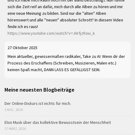
sich die Zeit reif an dafür, mich durch alle Alben zu hören und mir
eine neue Meinung zu bilden. Sind nur die "alten" Alben
hörenswert und alle "neuen" absoluter Schrott? In diesem Video
finde ich es raus!
https://www.youtube.com/watch?v=J6rfjzRaw_k
27 Oktober 2025
Mein aktueller, gewissermaßen radikaler, Take zu AI: Wenn dir der
Prozess des Erschaffens (Schreiben, Musizieren, Malen etc.)
keinen Spaß macht, DANN LASS ES GEFÄLLIGST SEIN.
Meine neuesten Blogbeiträge
Der Online-Diskurs ist nichts für mich.
2 AUG., 2026
Elon Musk über das kollektive Bewusstsein der Menschheit
27 MÄRZ, 2026