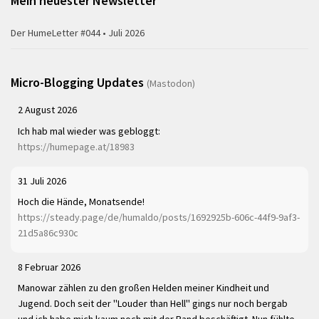
Mein neuester Newsletter
Der HumeLetter #044 • Juli 2026
Micro-Blogging Updates
(Mastodon)
2 August 2026
Ich hab mal wieder was gebloggt:
https://humepage.at/18983
31 Juli 2026
Hoch die Hände, Monatsende!
https://steady.page/de/humaldo/posts/1692925b-606c-44f9-9af3-
21d5a86c930c
8 Februar 2026
Manowar zählen zu den großen Helden meiner Kindheit und
Jugend. Doch seit der "Louder than Hell" gings nur noch bergab
und ich habe mich kaum noch mit der Band beschäftigt. Nun fühlte