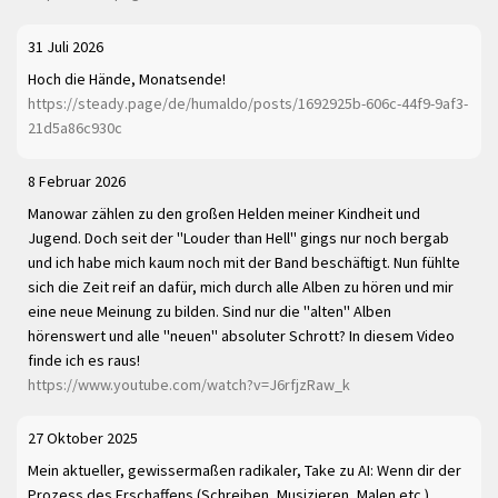
31 Juli 2026
Hoch die Hände, Monatsende!
https://steady.page/de/humaldo/posts/1692925b-606c-44f9-9af3-
21d5a86c930c
8 Februar 2026
Manowar zählen zu den großen Helden meiner Kindheit und
Jugend. Doch seit der "Louder than Hell" gings nur noch bergab
und ich habe mich kaum noch mit der Band beschäftigt. Nun fühlte
sich die Zeit reif an dafür, mich durch alle Alben zu hören und mir
eine neue Meinung zu bilden. Sind nur die "alten" Alben
hörenswert und alle "neuen" absoluter Schrott? In diesem Video
finde ich es raus!
https://www.youtube.com/watch?v=J6rfjzRaw_k
27 Oktober 2025
Mein aktueller, gewissermaßen radikaler, Take zu AI: Wenn dir der
Prozess des Erschaffens (Schreiben, Musizieren, Malen etc.)