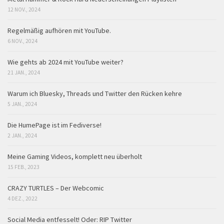
12 NOV., 2024
Regelmäßig aufhören mit YouTube.
6 NOV., 2024
Wie gehts ab 2024 mit YouTube weiter?
21 JAN., 2024
Warum ich Bluesky, Threads und Twitter den Rücken kehre
5 JAN., 2024
Die HumePage ist im Fediverse!
2 JAN., 2024
Meine Gaming Videos, komplett neu überholt
15 FEB., 2023
CRAZY TURTLES – Der Webcomic
4 DEZ., 2022
Social Media entfesselt! Oder: RIP Twitter