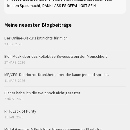
keinen Spaß macht, DANN LASS ES GEFÄLLIGST SEIN.
Meine neuesten Blogbeiträge
Der Online-Diskurs ist nichts für mich.
2 AUG., 2026
Elon Musk über das kollektive Bewusstsein der Menschheit
27 MÄRZ, 2026
ME/CFS: Die Horror-Krankheit, über die kaum jemand spricht.
11 MÄRZ, 2026
Bisher habe ich die Welt noch nicht gerettet.
7 MÄRZ, 2026
R.I.P. Lack of Purity
11 JAN., 2026
Metal Hammer & Rock Hard Neuerscheinungen Playlisten