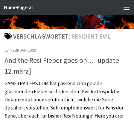
HumePage.at
Zum Inhalt springen
VERSCHLAGWORTET:
RESIDENT EVIL
27. FEBRUAR 2009
And the Resi Fieber goes on… [update
12.märz]
GAMETRAILERS.COM hat passend zum gerade
grasierenden Fieber sechs Resident Evil Retrospektiv
Dokumentationen veröffentlicht, welche die Serie
detailiert vorstellen. Sehr empfehlenswert für Fans der
Serie, aber auch für bisher Resi Neulinge! Here you are: