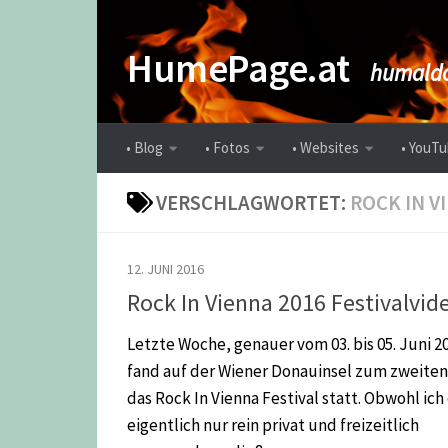
Zum Inhalt springen
HumePage.at
humaldo
• Blog
• Fotos
• Websites
• YouTu
VERSCHLAGWORTET:
ROCK IN V
12. JUNI 2016
Rock In Vienna 2016 Festivalvid
Letzte Woche, genauer vom 03. bis 05. Juni 2
fand auf der Wiener Donauinsel zum zweiten
das Rock In Vienna Festival statt. Obwohl ich
eigentlich nur rein privat und freizeitlich