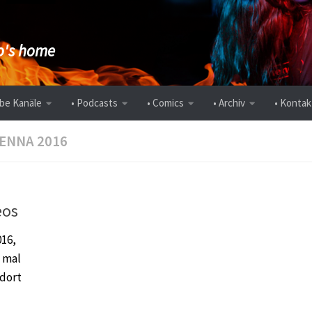
's home
be Kanäle
• Podcasts
• Comics
• Archiv
• Kontak
IENNA 2016
eos
016,
 mal
 dort