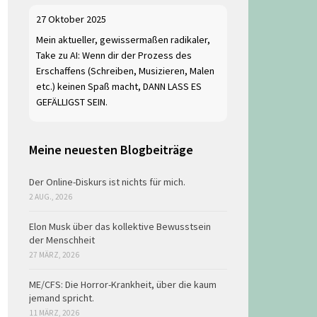
27 Oktober 2025
Mein aktueller, gewissermaßen radikaler,
Take zu AI: Wenn dir der Prozess des
Erschaffens (Schreiben, Musizieren, Malen
etc.) keinen Spaß macht, DANN LASS ES
GEFÄLLIGST SEIN.
Meine neuesten Blogbeiträge
Der Online-Diskurs ist nichts für mich.
2 AUG., 2026
Elon Musk über das kollektive Bewusstsein
der Menschheit
27 MÄRZ, 2026
ME/CFS: Die Horror-Krankheit, über die kaum
jemand spricht.
11 MÄRZ, 2026