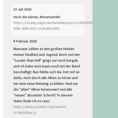
31 Juli 2026
Hoch die Hände, Monatsende!
https://steady.page/de/humaldo/posts/1692925b-
606c-44f9-9af3-21d5a86c930c
8 Februar 2026
Manowar zählen zu den großen Helden
meiner Kindheit und Jugend. Doch seit der
"Louder than Hell" gings nur noch bergab
und ich habe mich kaum noch mit der Band
beschäftigt. Nun fühlte sich die Zeit reif an
dafür, mich durch alle Alben zu hören und
mir eine neue Meinung zu bilden. Sind nur
die "alten" Alben hörenswert und alle
"neuen" absoluter Schrott? In diesem
Video finde ich es raus!
https://www.youtube.com/watch?
v=J6rfjzRaw_k