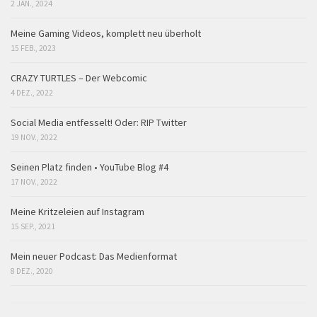
2 JAN., 2024
Meine Gaming Videos, komplett neu überholt
15 FEB., 2023
CRAZY TURTLES – Der Webcomic
4 DEZ., 2022
Social Media entfesselt! Oder: RIP Twitter
19 NOV., 2022
Seinen Platz finden • YouTube Blog #4
17 NOV., 2022
Meine Kritzeleien auf Instagram
15 SEP., 2021
Mein neuer Podcast: Das Medienformat
8 DEZ., 2020