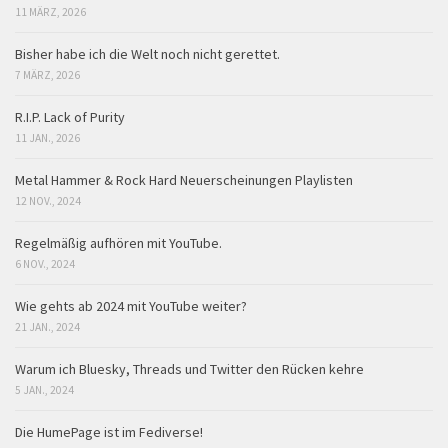
11 MÄRZ, 2026
Bisher habe ich die Welt noch nicht gerettet.
7 MÄRZ, 2026
R.I.P. Lack of Purity
11 JAN., 2026
Metal Hammer & Rock Hard Neuerscheinungen Playlisten
12 NOV., 2024
Regelmäßig aufhören mit YouTube.
6 NOV., 2024
Wie gehts ab 2024 mit YouTube weiter?
21 JAN., 2024
Warum ich Bluesky, Threads und Twitter den Rücken kehre
5 JAN., 2024
Die HumePage ist im Fediverse!