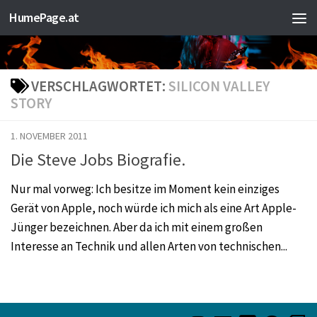
HumePage.at
Zum Inhalt springen
VERSCHLAGWORTET:
SILICON VALLEY
STORY
1. NOVEMBER 2011
Die Steve Jobs Biografie.
Nur mal vorweg: Ich besitze im Moment kein einziges
Gerät von Apple, noch würde ich mich als eine Art Apple-
Jünger bezeichnen. Aber da ich mit einem großen
Interesse an Technik und allen Arten von technischen...