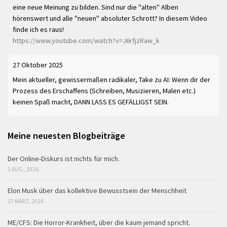
eine neue Meinung zu bilden. Sind nur die "alten" Alben
hörenswert und alle "neuen" absoluter Schrott? In diesem Video
finde ich es raus!
https://www.youtube.com/watch?v=J6rfjzRaw_k
27 Oktober 2025
Mein aktueller, gewissermaßen radikaler, Take zu AI: Wenn dir der
Prozess des Erschaffens (Schreiben, Musizieren, Malen etc.)
keinen Spaß macht, DANN LASS ES GEFÄLLIGST SEIN.
Meine neuesten Blogbeiträge
Der Online-Diskurs ist nichts für mich.
2 AUG., 2026
Elon Musk über das kollektive Bewusstsein der Menschheit
27 MÄRZ, 2026
ME/CFS: Die Horror-Krankheit, über die kaum jemand spricht.