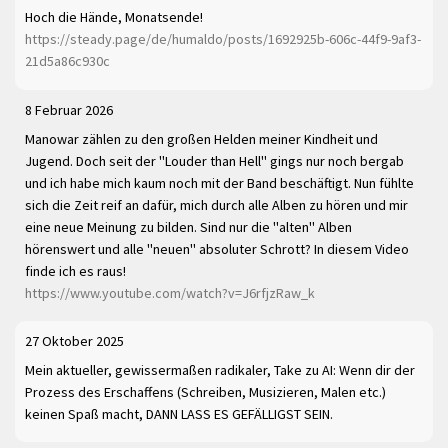
Hoch die Hände, Monatsende!
https://steady.page/de/humaldo/posts/1692925b-606c-44f9-9af3-
21d5a86c930c
8 Februar 2026
Manowar zählen zu den großen Helden meiner Kindheit und
Jugend. Doch seit der "Louder than Hell" gings nur noch bergab
und ich habe mich kaum noch mit der Band beschäftigt. Nun fühlte
sich die Zeit reif an dafür, mich durch alle Alben zu hören und mir
eine neue Meinung zu bilden. Sind nur die "alten" Alben
hörenswert und alle "neuen" absoluter Schrott? In diesem Video
finde ich es raus!
https://www.youtube.com/watch?v=J6rfjzRaw_k
27 Oktober 2025
Mein aktueller, gewissermaßen radikaler, Take zu AI: Wenn dir der
Prozess des Erschaffens (Schreiben, Musizieren, Malen etc.)
keinen Spaß macht, DANN LASS ES GEFÄLLIGST SEIN.