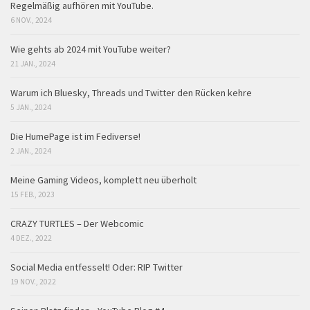
Regelmäßig aufhören mit YouTube.
6 NOV., 2024
Wie gehts ab 2024 mit YouTube weiter?
21 JAN., 2024
Warum ich Bluesky, Threads und Twitter den Rücken kehre
5 JAN., 2024
Die HumePage ist im Fediverse!
2 JAN., 2024
Meine Gaming Videos, komplett neu überholt
15 FEB., 2023
CRAZY TURTLES – Der Webcomic
4 DEZ., 2022
Social Media entfesselt! Oder: RIP Twitter
19 NOV., 2022