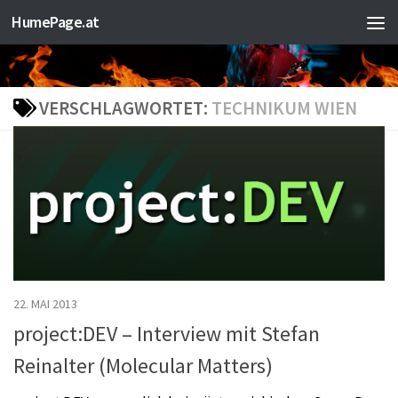
HumePage.at
Zum Inhalt springen
VERSCHLAGWORTET:
TECHNIKUM WIEN
22. MAI 2013
project:DEV – Interview mit Stefan
Reinalter (Molecular Matters)