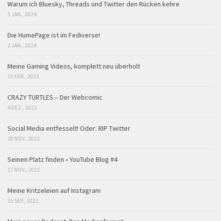
Warum ich Bluesky, Threads und Twitter den Rücken kehre
5 JAN., 2024
Die HumePage ist im Fediverse!
2 JAN., 2024
Meine Gaming Videos, komplett neu überholt
15 FEB., 2023
CRAZY TURTLES – Der Webcomic
4 DEZ., 2022
Social Media entfesselt! Oder: RIP Twitter
19 NOV., 2022
Seinen Platz finden • YouTube Blog #4
17 NOV., 2022
Meine Kritzeleien auf Instagram
15 SEP., 2021