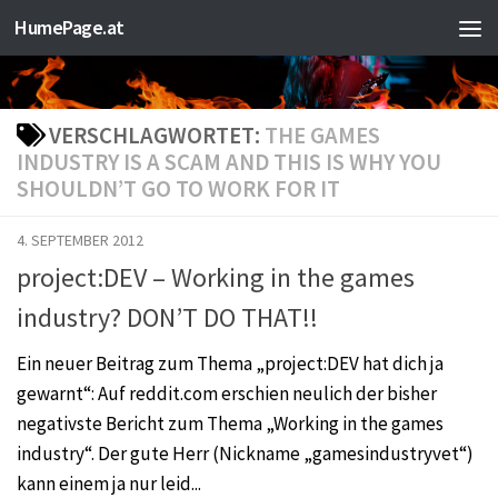
HumePage.at
Zum Inhalt springen
VERSCHLAGWORTET:
THE GAMES
INDUSTRY IS A SCAM AND THIS IS WHY YOU
SHOULDN’T GO TO WORK FOR IT
4. SEPTEMBER 2012
project:DEV – Working in the games
industry? DON’T DO THAT!!
Ein neuer Beitrag zum Thema „project:DEV hat dich ja
gewarnt“: Auf reddit.com erschien neulich der bisher
negativste Bericht zum Thema „Working in the games
industry“. Der gute Herr (Nickname „gamesindustryvet“)
kann einem ja nur leid...