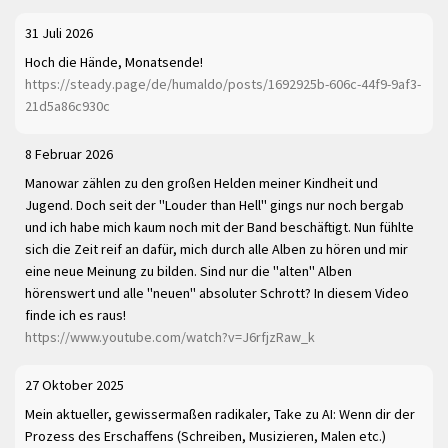
31 Juli 2026
Hoch die Hände, Monatsende!
https://steady.page/de/humaldo/posts/1692925b-606c-44f9-9af3-
21d5a86c930c
8 Februar 2026
Manowar zählen zu den großen Helden meiner Kindheit und
Jugend. Doch seit der "Louder than Hell" gings nur noch bergab
und ich habe mich kaum noch mit der Band beschäftigt. Nun fühlte
sich die Zeit reif an dafür, mich durch alle Alben zu hören und mir
eine neue Meinung zu bilden. Sind nur die "alten" Alben
hörenswert und alle "neuen" absoluter Schrott? In diesem Video
finde ich es raus!
https://www.youtube.com/watch?v=J6rfjzRaw_k
27 Oktober 2025
Mein aktueller, gewissermaßen radikaler, Take zu AI: Wenn dir der
Prozess des Erschaffens (Schreiben, Musizieren, Malen etc.)