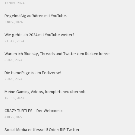
12 NOV., 2024
Regelmäßig aufhören mit YouTube.
6 NOV., 2024
Wie gehts ab 2024 mit YouTube weiter?
21 JAN., 2024
Warum ich Bluesky, Threads und Twitter den Rücken kehre
5 JAN., 2024
Die HumePage ist im Fediverse!
2 JAN., 2024
Meine Gaming Videos, komplett neu überholt
15 FEB., 2023
CRAZY TURTLES – Der Webcomic
4 DEZ., 2022
Social Media entfesselt! Oder: RIP Twitter