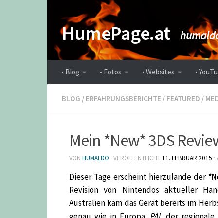
Zum Inhalt springen
HumePage.at
humaldo
• Blog
• Fotos
• Websites
• YouTu
BLOG
/
ERFAHRUNGSBERICHTE
/
FEATURED
/
MED
Mein *New* 3DS Revie
VON
HUMALDO
· VERÖFFENTLICHT
11. FEBRUAR 2015
·
Die
ser Tage erscheint hierzulande der
*N
Revision von Nintendos aktueller Ha
Australien kam das Gerät bereits im Herbs
genau wie in Europa,
PAL
der regionale 