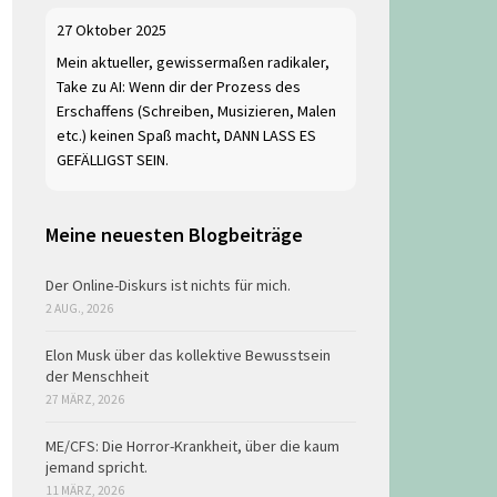
27 Oktober 2025
Mein aktueller, gewissermaßen radikaler,
Take zu AI: Wenn dir der Prozess des
Erschaffens (Schreiben, Musizieren, Malen
etc.) keinen Spaß macht, DANN LASS ES
GEFÄLLIGST SEIN.
Meine neuesten Blogbeiträge
Der Online-Diskurs ist nichts für mich.
2 AUG., 2026
Elon Musk über das kollektive Bewusstsein
der Menschheit
27 MÄRZ, 2026
ME/CFS: Die Horror-Krankheit, über die kaum
jemand spricht.
11 MÄRZ, 2026