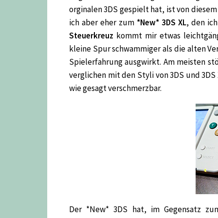
orginalen 3DS gespielt hat, ist von diese
ich aber eher zum
*New* 3DS XL
, den ic
Steuerkreuz
kommt mir etwas leichtgängi
kleine Spur schwammiger als die alten Vers
Spielerfahrung ausgwirkt. Am meisten stö
verglichen mit den Styli von 3DS und 3DS X
wie gesagt verschmerzbar.
Der *New* 3DS hat, im Gegensatz z