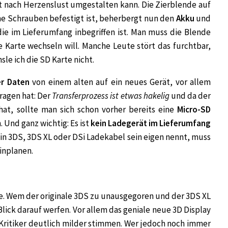
t nach Herzenslust umgestalten kann. Die Zierblende auf
ine Schrauben befestigt ist, beherbergt nun den
Akku
und
ie im Lieferumfang inbegriffen ist. Man muss die Blende
 Karte wechseln will. Manche Leute stört das furchtbar,
hsle ich die SD Karte nicht.
er Daten
von einem alten auf ein neues Gerät, vor allem
ragen hat: Der
Transferprozess ist etwas hakelig
und da der
at, sollte man sich schon vorher bereits eine
Micro-SD
 Und ganz wichtig: Es ist
kein Ladegerät im Lieferumfang
in 3DS, 3DS XL oder DSi Ladekabel sein eigen nennt, muss
einplanen.
e. Wem der originale 3DS zu unausgegoren und der 3DS XL
Blick darauf werfen. Vor allem das geniale neue 3D Display
“-Kritiker deutlich milder stimmen. Wer jedoch noch immer