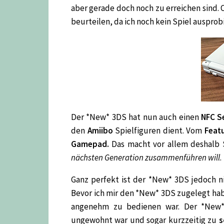
aber gerade doch noch zu erreichen sind. O
beurteilen, da ich noch kein Spiel auspro
Der *New* 3DS hat nun auch einen
NFC S
den
Amiibo
Spielfiguren dient. Vom
Feat
Gamepad.
Das macht vor allem deshalb 
nächsten Generation zusammenführen will
.
Ganz perfekt ist der *New* 3DS jedoch ni
Bevor ich mir den *New* 3DS zugelegt ha
angenehm zu bedienen war. Der *New* 
ungewohnt war und sogar kurzzeitig zu
s