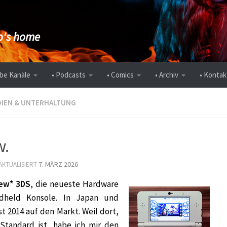
's home
be Kanäle
• Podcasts
• Comics
• Archiv
• Kontak
IEN & UNTERHALTUNG
w.
7. MÄRZ 2026
 AKTUALISIERT
ew* 3DS
, die neueste Hardware
ndheld Konsole. In Japan und
t 2014 auf den Markt. Weil dort,
Standard ist, habe ich mir den