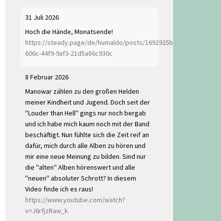
31 Juli 2026
Hoch die Hände, Monatsende!
https://steady.page/de/humaldo/posts/1692925b-
606c-44f9-9af3-21d5a86c930c
8 Februar 2026
Manowar zählen zu den großen Helden
meiner Kindheit und Jugend. Doch seit der
"Louder than Hell" gings nur noch bergab
und ich habe mich kaum noch mit der Band
beschäftigt. Nun fühlte sich die Zeit reif an
dafür, mich durch alle Alben zu hören und
mir eine neue Meinung zu bilden. Sind nur
die "alten" Alben hörenswert und alle
"neuen" absoluter Schrott? In diesem
Video finde ich es raus!
https://www.youtube.com/watch?
v=J6rfjzRaw_k