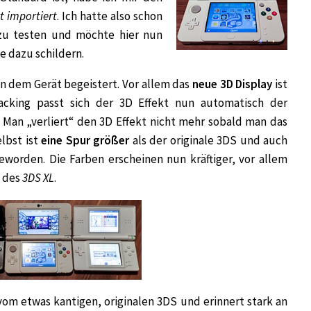
t importiert
. Ich hatte also schon
 zu testen und möchte hier nun
 dazu schildern.
von dem Gerät begeistert. Vor allem das
neue 3D Display
ist
king passt sich der 3D Effekt nun automatisch der
: Man „verliert“ den 3D Effekt nicht mehr sobald man das
lbst ist
eine Spur größer
als der originale 3DS und auch
eworden. Die Farben erscheinen nun kräftiger, vor allem
y des
3DS XL
.
vom etwas kantigen, originalen 3DS und erinnert stark an