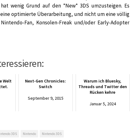
t, hat wenig Grund auf den *New* 3DS umzusteigen. Es
 eine optimierte Überarbeitung, und nicht um eine völlig
 Nintendo-Fan, Konsolen-Freak und/oder Early-Adopter
teressieren:
ie Welt
Next-Gen Chronicles:
Warum ich Bluesky,
ttet.
Switch
Threads und Twitter den
Rücken kehre
6
September 9, 2015
Januar 5, 2024
intendo 3DS
Nintendo
Nintendo 3DS