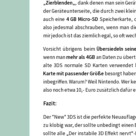
„
Zierblenden
„, dank denen man sein Gerä
der Geräteunterseite, die durch zwei kle
auch eine
4 GB Micro-SD
Speicherkarte, d
also jedesmal abschrauben, wenn man die
mir jedoch ist das ziemlich egal, so oft wec
Vorsicht übrigens beim
Übersiedeln sein
wenn man
mehr als 4GB
an Daten zu übert
alte 3DS normale SD Karten verwendet h
Karte mit passender Größe
besorgt haben.
inbegriffen. Warum? Weil Nintendo. Wer ke
also noch etwa 10,- Euro zusätzlich dafür 
Fazit:
Der *New* 3DS ist die perfekte Neuauflag
zu klobig war, der sollte unbedingt einen 
sollte alle „Der instabile 3D Effekt nervt