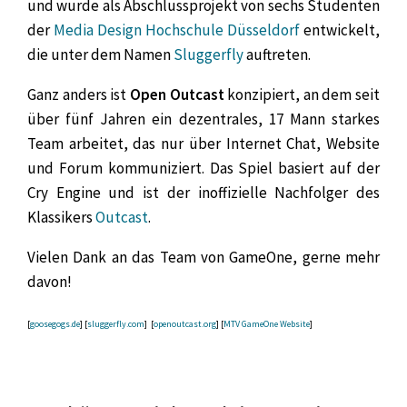
und wurde als Abschlussprojekt von sechs Studenten
der
Media Design Hochschule Düsseldorf
entwickelt,
die unter dem Namen
Sluggerfly
auftreten.
Ganz anders ist
Open Outcast
konzipiert, an dem seit
über fünf Jahren ein dezentrales, 17 Mann starkes
Team arbeitet, das nur über Internet Chat, Website
und Forum kommuniziert. Das Spiel basiert auf der
Cry Engine und ist der inoffizielle Nachfolger des
Klassikers
Outcast
.
Vielen Dank an das Team von GameOne, gerne mehr
davon!
[
goosegogs.de
] [
sluggerfly.com
] [
openoutcast.org
] [
MTV GameOne Website
]