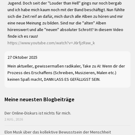
Jugend. Doch seit der "Louder than Hell" gings nur noch bergab
und ich habe mich kaum noch mit der Band beschäftigt. Nun fühlte
sich die Zeit reif an dafür, mich durch alle Alben zu hören und mir
eine neue Meinung zu bilden. Sind nur die "alten" Alben
hörenswert und alle "neuen" absoluter Schrott? In diesem Video
finde ich es raus!
https://www.youtube.com/watch?v=J6rfjzRaw_k
27 Oktober 2025
Mein aktueller, gewissermaßen radikaler, Take zu AI: Wenn dir der
Prozess des Erschaffens (Schreiben, Musizieren, Malen etc.)
keinen Spaß macht, DANN LASS ES GEFÄLLIGST SEIN.
Meine neuesten Blogbeiträge
Der Online-Diskurs ist nichts für mich.
2 AUG., 2026
Elon Musk über das kollektive Bewusstsein der Menschheit