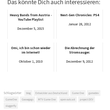
Das könnte Dich auch interessieren:
Heavy Bands from Austria -
Next-Gen Chronicles: PS4
YouTube Playlist
Januar 28, 2012
Dezember 5, 2015
Omi, ich bin schon wieder
Die Abrechnung der
im Internet!
Stromsauger.
Oktober 1, 2010
Dezember 9, 2012
Schlagwörter:
blog
Entwickler aus Deutschland
Game One
gamedev
GameOne
Goosegogs
MTV Game One
open outcast
project:DEV
sluggerfly