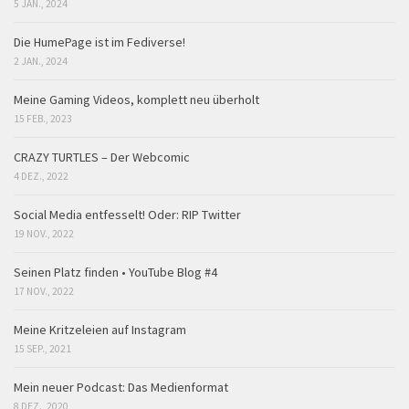
5 JAN., 2024
Die HumePage ist im Fediverse!
2 JAN., 2024
Meine Gaming Videos, komplett neu überholt
15 FEB., 2023
CRAZY TURTLES – Der Webcomic
4 DEZ., 2022
Social Media entfesselt! Oder: RIP Twitter
19 NOV., 2022
Seinen Platz finden • YouTube Blog #4
17 NOV., 2022
Meine Kritzeleien auf Instagram
15 SEP., 2021
Mein neuer Podcast: Das Medienformat
8 DEZ., 2020