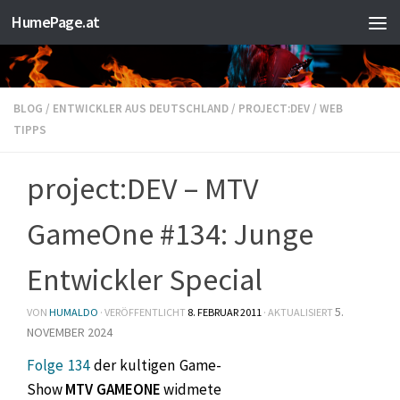
HumePage.at
Zum Inhalt springen
BLOG
/
ENTWICKLER AUS DEUTSCHLAND
/
PROJECT:DEV
/
WEB
TIPPS
project:DEV – MTV
GameOne #134: Junge
Entwickler Special
5.
VON
HUMALDO
· VERÖFFENTLICHT
8. FEBRUAR 2011
· AKTUALISIERT
NOVEMBER 2024
Folge 134
der kultigen Game-
Show
MTV GAMEONE
widmete