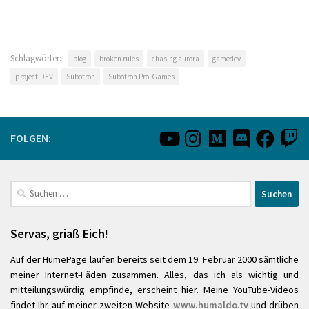
Schlagwörter:
blog
broken rules
chasing aurora
gamedev
project:DEV
Subotron
Subotron Pro-Games
FOLGEN:
Suchen
nach:
Servas, griaß Eich!
Auf der HumePage laufen bereits seit dem 19. Februar 2000 sämtliche
meiner Internet-Fäden zusammen. Alles, das ich als wichtig und
mitteilungswürdig empfinde, erscheint hier. Meine YouTube-Videos
findet Ihr auf meiner zweiten Website
www.humaldo.tv
und drüben