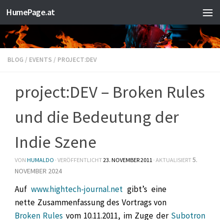
HumePage.at
Zum Inhalt springen
BLOG
/
EVENTS
/
PROJECT:DEV
project:DEV – Broken Rules
und die Bedeutung der
Indie Szene
5.
VON
HUMALDO
· VERÖFFENTLICHT
23. NOVEMBER 2011
· AKTUALISIERT
NOVEMBER 2024
Auf
www.hightech-journal.net
gibt’s eine
nette Zusammenfassung des Vortrags von
Broken Rules
vom 10.11.2011, im Zuge der
Subotron