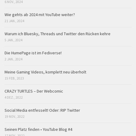
6 NOV., 2024
Wie gehts ab 2024 mit YouTube weiter?
21 JAN., 2024
Warum ich Bluesky, Threads und Twitter den Rücken kehre
5 JAN., 2024
Die HumePage ist im Fediverse!
2 JAN., 2024
Meine Gaming Videos, komplett neu überholt
15 FEB., 2023
CRAZY TURTLES – Der Webcomic
4 DEZ., 2022
Social Media entfesselt! Oder: RIP Twitter
19 NOV., 2022
Seinen Platz finden • YouTube Blog #4
17 NOV., 2022