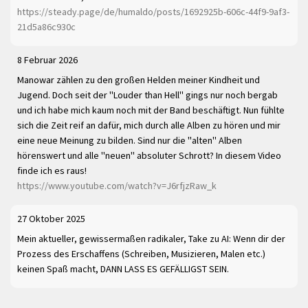
https://steady.page/de/humaldo/posts/1692925b-606c-44f9-9af3-
21d5a86c930c
8 Februar 2026
Manowar zählen zu den großen Helden meiner Kindheit und
Jugend. Doch seit der "Louder than Hell" gings nur noch bergab
und ich habe mich kaum noch mit der Band beschäftigt. Nun fühlte
sich die Zeit reif an dafür, mich durch alle Alben zu hören und mir
eine neue Meinung zu bilden. Sind nur die "alten" Alben
hörenswert und alle "neuen" absoluter Schrott? In diesem Video
finde ich es raus!
https://www.youtube.com/watch?v=J6rfjzRaw_k
27 Oktober 2025
Mein aktueller, gewissermaßen radikaler, Take zu AI: Wenn dir der
Prozess des Erschaffens (Schreiben, Musizieren, Malen etc.)
keinen Spaß macht, DANN LASS ES GEFÄLLIGST SEIN.