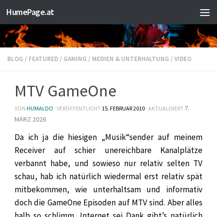
HumePage.at
Zum Inhalt springen
BLOG
/
FEATURED
/
GAMING
/
MEDIEN & UNTERHALTUNG
/
VIDEO
MTV GameOne
7.
VON
HUMALDO
· VERÖFFENTLICHT
15. FEBRUAR 2010
· AKTUALISIERT
MÄRZ 2026
Da ich ja die hiesigen „Musik“sender auf meinem
Receiver auf schier unereichbare Kanalplätze
verbannt habe, und sowieso nur relativ selten TV
schau, hab ich natürlich wiedermal erst relativ spät
mitbekommen, wie unterhaltsam und informativ
doch die GameOne Episoden auf MTV sind. Aber alles
halb so schlimm, Internet sei Dank gibt’s natürlich