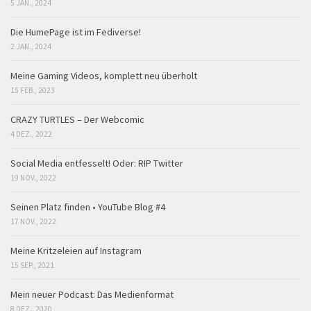
5 JAN., 2024
Die HumePage ist im Fediverse!
2 JAN., 2024
Meine Gaming Videos, komplett neu überholt
15 FEB., 2023
CRAZY TURTLES – Der Webcomic
4 DEZ., 2022
Social Media entfesselt! Oder: RIP Twitter
19 NOV., 2022
Seinen Platz finden • YouTube Blog #4
17 NOV., 2022
Meine Kritzeleien auf Instagram
15 SEP., 2021
Mein neuer Podcast: Das Medienformat
8 DEZ., 2020