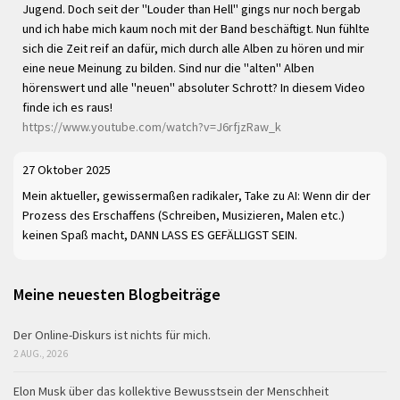
Jugend. Doch seit der "Louder than Hell" gings nur noch bergab
und ich habe mich kaum noch mit der Band beschäftigt. Nun fühlte
sich die Zeit reif an dafür, mich durch alle Alben zu hören und mir
eine neue Meinung zu bilden. Sind nur die "alten" Alben
hörenswert und alle "neuen" absoluter Schrott? In diesem Video
finde ich es raus!
https://www.youtube.com/watch?v=J6rfjzRaw_k
27 Oktober 2025
Mein aktueller, gewissermaßen radikaler, Take zu AI: Wenn dir der
Prozess des Erschaffens (Schreiben, Musizieren, Malen etc.)
keinen Spaß macht, DANN LASS ES GEFÄLLIGST SEIN.
Meine neuesten Blogbeiträge
Der Online-Diskurs ist nichts für mich.
2 AUG., 2026
Elon Musk über das kollektive Bewusstsein der Menschheit