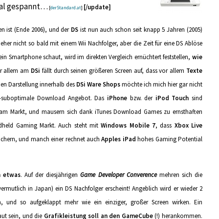
 mal gespannt…
[/update]
[
derStandard.at
]
en ist (Ende 2006), und der
DS
ist nun auch schon seit knapp 5 Jahren (2005)
er nicht so bald mit einem Wii Nachfolger, aber die Zeit für eine DS Ablöse
sein Smartphone schaut, wird im direkten Vergleich ernüchtert feststellen,
wie
or allem am
DSi
fällt durch seinen größeren Screen auf, dass vor allem
Texte
hen Darstellung innerhalb des
DSi Ware Shops
möchte ich mich hier gar nicht
ub-suboptimale Download Angebot. Das
iPhone
bzw. der
iPod Touch
sind
) am Markt, und mausern sich dank iTunes Download Games zu ernsthaften
dheld Gaming Markt. Auch steht mit
Windows Mobile 7
, dass
Xbox Live
tlöchern, und manch einer rechnet auch
Apples iPad
hohes Gaming Potential
ch etwas
. Auf der diesjährigen
Game Developer Converence
mehren sich die
ermutlich in Japan) ein DS Nachfolger erscheint! Angeblich wird er wieder 2
, und so aufgeklappt mehr wie ein einziger, großer Screen wirken. Ein
aut sein, und die
Grafikleistung soll an den GameCube
(!) herankommen.