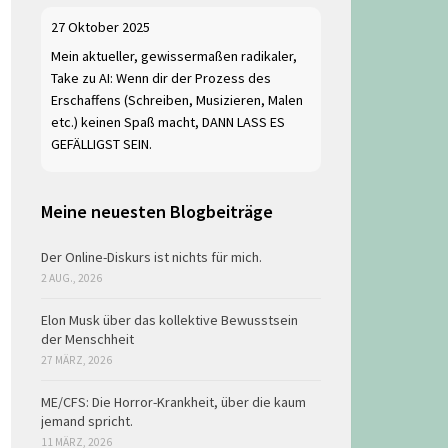
27 Oktober 2025
Mein aktueller, gewissermaßen radikaler,
Take zu AI: Wenn dir der Prozess des
Erschaffens (Schreiben, Musizieren, Malen
etc.) keinen Spaß macht, DANN LASS ES
GEFÄLLIGST SEIN.
Meine neuesten Blogbeiträge
Der Online-Diskurs ist nichts für mich.
2 AUG., 2026
Elon Musk über das kollektive Bewusstsein
der Menschheit
27 MÄRZ, 2026
ME/CFS: Die Horror-Krankheit, über die kaum
jemand spricht.
11 MÄRZ, 2026