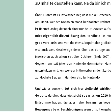
3D Inhalte darstellen kann. Na da bin ich
Über 3 Jahre ist es inzwischen her, dass die
Wii
erschien
am Markt. Wer den Konsolen Markt beobachtet, rechnet eh
ist überreif. Jeder, der nach einer Runde DS-Zocken auf 
mies eigentlich die Auflösung des Handheld ist
. V
grob verpixeln
. Und von der eher suboptimalen grafisc
erst auslassen. Geschweige denn über das dortige s
inzwischen auch schon seit über 2 Jahren (Ende 2007
Gegnern am seit jeher von Nintendo dominierten Han
unterstützen wird, ein weiterer Mitbewerber in den Star
zu. Höchste Zeit zum Handeln also für Nintendo.
Und wie es aussieht,
tut sich hier vielleicht wirkli
Gerüchte darüber, dass
vielleicht sogar schon 2010
(v
Bildschirme haben, die aber näher beisammen liegen
Bewegungs bzw. Beschleunigungssensor
soll eingeb