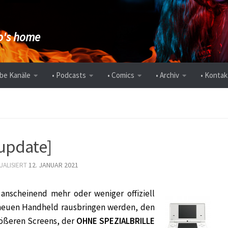
's home
be Kanäle
• Podcasts
• Comics
• Archiv
• Kontak
update]
12. JANUAR 2021
UALISIERT
anscheinend mehr oder weniger offiziell
n neuen Handheld rausbringen werden, den
rößeren Screens, der
OHNE SPEZIALBRILLE