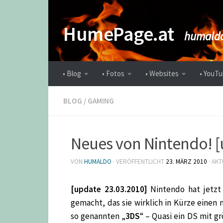
Zum Inhalt springen
HumePage.at
humaldo
• Blog
• Fotos
• Websites
• YouTu
BLOG
/
GAMING
Neues von Nintendo! [
VON
HUMALDO
· VERÖFFENTLICHT
23. MÄRZ 2010
· AKT
[update 23.03.2010]
Nintendo hat jetzt 
gemacht, das sie wirklich in Kürze eine
so genannten „
3DS
“ – Quasi ein DS mit g