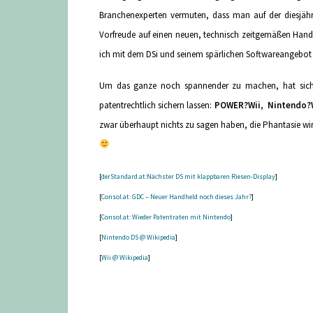
Branchenexperten vermuten, dass man auf der diesjäh
Vorfreude auf einen neuen, technisch zeitgemäßen Hand
ich mit dem DSi und seinem spärlichen Softwareangebot 
Um das ganze noch spannender zu machen, hat sich
patentrechtlich sichern lassen:
POWER?Wii
,
Nintendo?
zwar überhaupt nichts zu sagen haben, die Phantasie wi
[
derStandard.at:Nächster DS mit klappbaren Riesen-Display
]
[
Consol.at: GDC – Neuer Handheld noch dieses Jahr?
]
[
Consol.at: Wieder Patentraten mit Nintendo
]
[
Nintendo DS @ Wikipedia
]
[
Wii @ Wikipedia
]