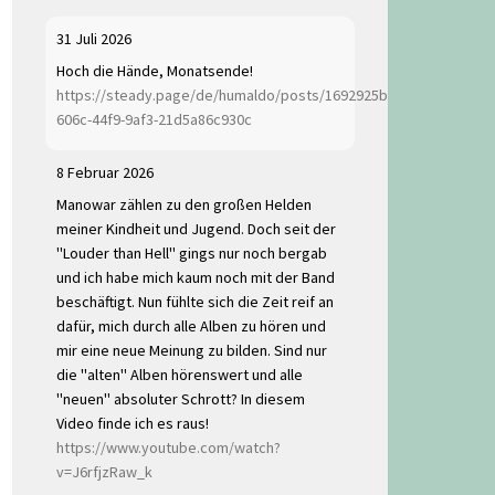
31 Juli 2026
Hoch die Hände, Monatsende!
https://steady.page/de/humaldo/posts/1692925b-
606c-44f9-9af3-21d5a86c930c
8 Februar 2026
Manowar zählen zu den großen Helden
meiner Kindheit und Jugend. Doch seit der
"Louder than Hell" gings nur noch bergab
und ich habe mich kaum noch mit der Band
beschäftigt. Nun fühlte sich die Zeit reif an
dafür, mich durch alle Alben zu hören und
mir eine neue Meinung zu bilden. Sind nur
die "alten" Alben hörenswert und alle
"neuen" absoluter Schrott? In diesem
Video finde ich es raus!
https://www.youtube.com/watch?
v=J6rfjzRaw_k