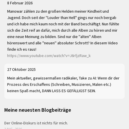
8 Februar 2026
Manowar zählen zu den großen Helden meiner Kindheit und
Jugend. Doch seit der "Louder than Hell" gings nur noch bergab
und ich habe mich kaum noch mit der Band beschäftigt. Nun fühlte
sich die Zeit reif an dafür, mich durch alle Alben zu hören und mir
eine neue Meinung zu bilden. Sind nur die "alten" Alben
hörenswert und alle "neuen" absoluter Schrott? In diesem Video
finde ich es raus!
https://www.youtube.com/watch?v=J6rfjzRaw_k
27 Oktober 2025
Mein aktueller, gewissermaßen radikaler, Take zu AI: Wenn dir der
Prozess des Erschaffens (Schreiben, Musizieren, Malen etc.)
keinen Spaß macht, DANN LASS ES GEFÄLLIGST SEIN.
Meine neuesten Blogbeiträge
Der Online-Diskurs ist nichts für mich.
2 AUG., 2026