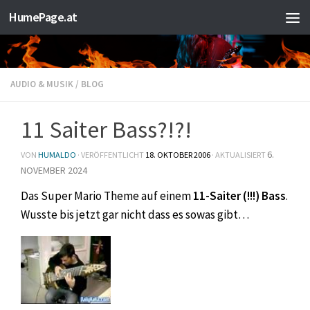
HumePage.at
Zum Inhalt springen
AUDIO & MUSIK
/
BLOG
11 Saiter Bass?!?!
6.
VON
HUMALDO
· VERÖFFENTLICHT
18. OKTOBER 2006
· AKTUALISIERT
NOVEMBER 2024
Das Super Mario Theme auf einem
11-Saiter (!!!) Bass
.
Wusste bis jetzt gar nicht dass es sowas gibt…