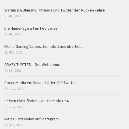
Warum ich Bluesky, Threads und Twitter den Rücken kehre
5 JAN., 2024
Die HumePage ist im Fediverse!
2 JAN., 2024
Meine Gaming Videos, komplett neu überholt
15 FEB., 2023
CRAZY TURTLES – Der Webcomic
4 DEZ., 2022
Social Media entfesselt! Oder: RIP Twitter
19 NOV., 2022
Seinen Platz finden • YouTube Blog #4
17 NOV., 2022
Meine Kritzeleien auf Instagram
15 SEP., 2021