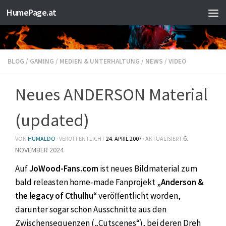
HumePage.at
Zum Inhalt springen
BLOG
/
GAMING
/
MEDIEN & UNTERHALTUNG
/
NEWS
/
VIDEO
Neues ANDERSON Material
(updated)
6.
VON
HUMALDO
· VERÖFFENTLICHT
24. APRIL 2007
· AKTUALISIERT
NOVEMBER 2024
Auf
JoWood-Fans.com
ist neues Bildmaterial zum
bald releasten home-made Fanprojekt „
Anderson &
the legacy of Cthulhu
“ veröffentlicht worden,
darunter sogar schon Ausschnitte aus den
Zwischensequenzen („Cutscenes“), bei deren Dreh