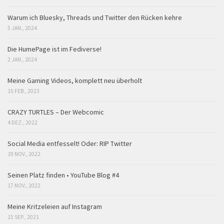
Warum ich Bluesky, Threads und Twitter den Rücken kehre
5 JAN., 2024
Die HumePage ist im Fediverse!
2 JAN., 2024
Meine Gaming Videos, komplett neu überholt
15 FEB., 2023
CRAZY TURTLES – Der Webcomic
4 DEZ., 2022
Social Media entfesselt! Oder: RIP Twitter
19 NOV., 2022
Seinen Platz finden • YouTube Blog #4
17 NOV., 2022
Meine Kritzeleien auf Instagram
15 SEP., 2021