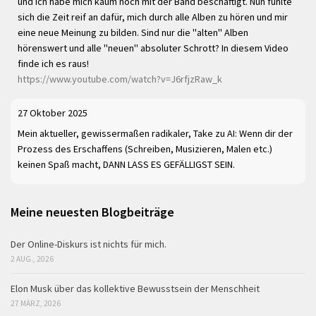
und ich habe mich kaum noch mit der Band beschäftigt. Nun fühlte
sich die Zeit reif an dafür, mich durch alle Alben zu hören und mir
eine neue Meinung zu bilden. Sind nur die "alten" Alben
hörenswert und alle "neuen" absoluter Schrott? In diesem Video
finde ich es raus!
https://www.youtube.com/watch?v=J6rfjzRaw_k
27 Oktober 2025
Mein aktueller, gewissermaßen radikaler, Take zu AI: Wenn dir der
Prozess des Erschaffens (Schreiben, Musizieren, Malen etc.)
keinen Spaß macht, DANN LASS ES GEFÄLLIGST SEIN.
Meine neuesten Blogbeiträge
Der Online-Diskurs ist nichts für mich.
2 AUG., 2026
Elon Musk über das kollektive Bewusstsein der Menschheit
27 MÄRZ, 2026