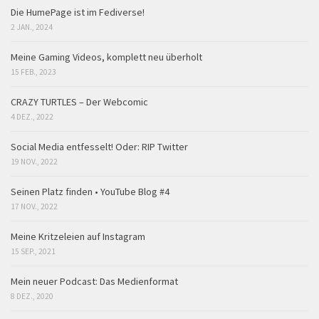
Die HumePage ist im Fediverse!
2 JAN., 2024
Meine Gaming Videos, komplett neu überholt
15 FEB., 2023
CRAZY TURTLES – Der Webcomic
4 DEZ., 2022
Social Media entfesselt! Oder: RIP Twitter
19 NOV., 2022
Seinen Platz finden • YouTube Blog #4
17 NOV., 2022
Meine Kritzeleien auf Instagram
15 SEP., 2021
Mein neuer Podcast: Das Medienformat
8 DEZ., 2020