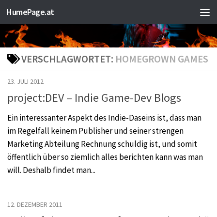
HumePage.at
Zum Inhalt springen
VERSCHLAGWORTET:
HOMEGROWN GAMES
23. JULI 2012
project:DEV – Indie Game-Dev Blogs
Ein interessanter Aspekt des Indie-Daseins ist, dass man
im Regelfall keinem Publisher und seiner strengen
Marketing Abteilung Rechnung schuldig ist, und somit
öffentlich über so ziemlich alles berichten kann was man
will. Deshalb findet man...
12. DEZEMBER 2011