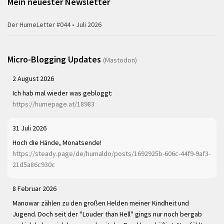
Mein neuester Newsletter
Der HumeLetter #044 • Juli 2026
Micro-Blogging Updates
(Mastodon)
2 August 2026
Ich hab mal wieder was gebloggt:
https://humepage.at/18983
31 Juli 2026
Hoch die Hände, Monatsende!
https://steady.page/de/humaldo/posts/1692925b-606c-44f9-9af3-
21d5a86c930c
8 Februar 2026
Manowar zählen zu den großen Helden meiner Kindheit und
Jugend. Doch seit der "Louder than Hell" gings nur noch bergab