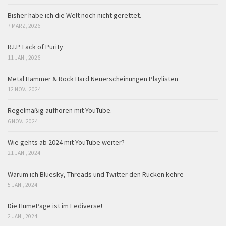
Bisher habe ich die Welt noch nicht gerettet.
7 MÄRZ, 2026
R.I.P. Lack of Purity
11 JAN., 2026
Metal Hammer & Rock Hard Neuerscheinungen Playlisten
12 NOV., 2024
Regelmäßig aufhören mit YouTube.
6 NOV., 2024
Wie gehts ab 2024 mit YouTube weiter?
21 JAN., 2024
Warum ich Bluesky, Threads und Twitter den Rücken kehre
5 JAN., 2024
Die HumePage ist im Fediverse!
2 JAN., 2024