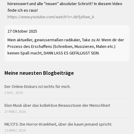
hörenswert und alle "neuen" absoluter Schrott? In diesem Video
finde ich es raus!
https://www.youtube.com/watch?v=J6rfjzRaw_k
27 Oktober 2025
Mein aktueller, gewissermaßen radikaler, Take zu AI: Wenn dir der
Prozess des Erschaffens (Schreiben, Musizieren, Malen etc.)
keinen Spaß macht, DANN LASS ES GEFÄLLIGST SEIN.
Meine neuesten Blogbeiträge
Der Online-Diskurs ist nichts für mich.
2 AUG., 2026
Elon Musk über das kollektive Bewusstsein der Menschheit
27 MÄRZ, 2026
ME/CFS: Die Horror-Krankheit, über die kaum jemand spricht.
11 MÄRZ, 2026