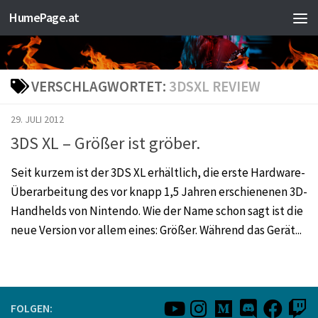
HumePage.at
Zum Inhalt springen
VERSCHLAGWORTET:
3DSXL REVIEW
29. JULI 2012
3DS XL – Größer ist gröber.
Seit kurzem ist der 3DS XL erhältlich, die erste Hardware-
Überarbeitung des vor knapp 1,5 Jahren erschienenen 3D-
Handhelds von Nintendo. Wie der Name schon sagt ist die
neue Version vor allem eines: Größer. Während das Gerät...
FOLGEN: