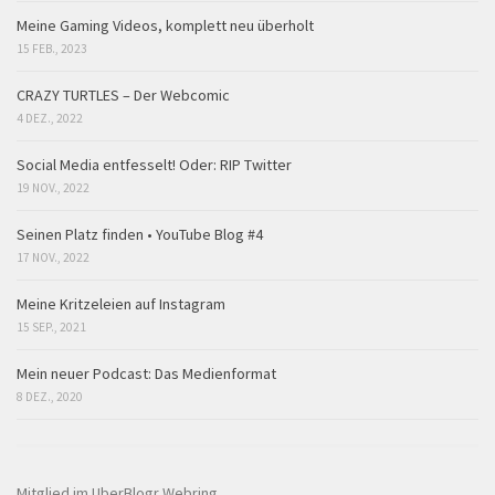
Meine Gaming Videos, komplett neu überholt
15 FEB., 2023
CRAZY TURTLES – Der Webcomic
4 DEZ., 2022
Social Media entfesselt! Oder: RIP Twitter
19 NOV., 2022
Seinen Platz finden • YouTube Blog #4
17 NOV., 2022
Meine Kritzeleien auf Instagram
15 SEP., 2021
Mein neuer Podcast: Das Medienformat
8 DEZ., 2020
Mitglied im UberBlogr Webring