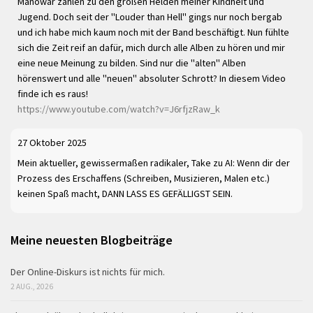
Manowar zählen zu den großen Helden meiner Kindheit und
Jugend. Doch seit der "Louder than Hell" gings nur noch bergab
und ich habe mich kaum noch mit der Band beschäftigt. Nun fühlte
sich die Zeit reif an dafür, mich durch alle Alben zu hören und mir
eine neue Meinung zu bilden. Sind nur die "alten" Alben
hörenswert und alle "neuen" absoluter Schrott? In diesem Video
finde ich es raus!
https://www.youtube.com/watch?v=J6rfjzRaw_k
27 Oktober 2025
Mein aktueller, gewissermaßen radikaler, Take zu AI: Wenn dir der
Prozess des Erschaffens (Schreiben, Musizieren, Malen etc.)
keinen Spaß macht, DANN LASS ES GEFÄLLIGST SEIN.
Meine neuesten Blogbeiträge
Der Online-Diskurs ist nichts für mich.
2 AUG., 2026