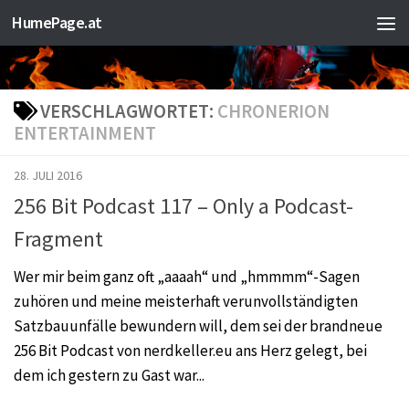
HumePage.at
Zum Inhalt springen
VERSCHLAGWORTET:
CHRONERION
ENTERTAINMENT
28. JULI 2016
256 Bit Podcast 117 – Only a Podcast-
Fragment
Wer mir beim ganz oft „aaaah“ und „hmmmm“-Sagen
zuhören und meine meisterhaft verunvollständigten
Satzbauunfälle bewundern will, dem sei der brandneue
256 Bit Podcast von nerdkeller.eu ans Herz gelegt, bei
dem ich gestern zu Gast war...