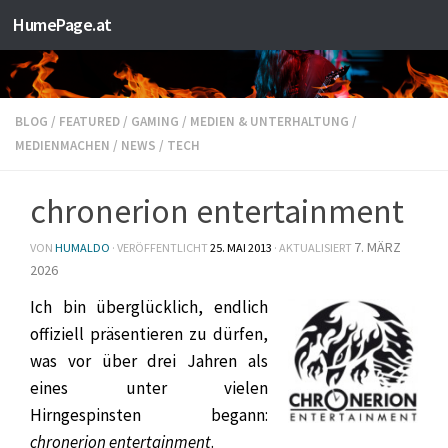
HumePage.at
Zum Inhalt springen
BLOG
/
FEATURED
/
GAMING
/
MEDIEN & UNTERHALTUNG
/
MEDIENMACHEN
/
NEWS
/
TECH
chronerion entertainment
7. MÄRZ
VON
HUMALDO
· VERÖFFENTLICHT
25. MAI 2013
· AKTUALISIERT
2026
Ich bin überglücklich, endlich
offiziell präsentieren zu dürfen,
was vor über drei Jahren als
eines unter vielen
Hirngespinsten begann:
chronerion entertainment
.