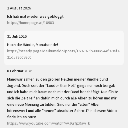
2 August 2026
Ich hab mal wieder was gebloggt:
https://humepage.at/18983
31 Juli 2026
Hoch die Hände, Monatsende!
https://steady.page/de/humaldo/posts/1692925b-606c-44f9-9af3-
21d5a86c930c
8 Februar 2026
Manowar zählen zu den großen Helden meiner Kindheit und
Jugend. Doch seit der "Louder than Hell" gings nur noch bergab
und ich habe mich kaum noch mit der Band beschäftigt. Nun fühlte
sich die Zeit reif an dafür, mich durch alle Alben zu hören und mir
eine neue Meinung zu bilden. Sind nur die "alten" Alben
hörenswert und alle "neuen" absoluter Schrott? In diesem Video
finde ich es raus!
https://www.youtube.com/watch?v=J6rfjzRaw_k