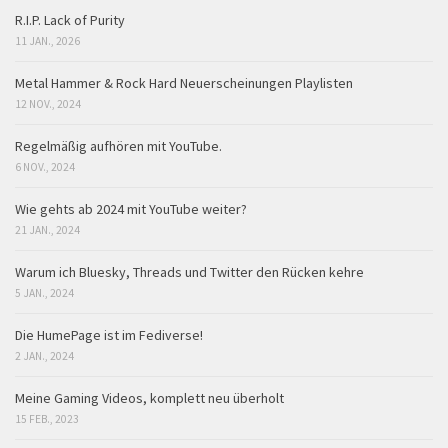
R.I.P. Lack of Purity
11 JAN., 2026
Metal Hammer & Rock Hard Neuerscheinungen Playlisten
12 NOV., 2024
Regelmäßig aufhören mit YouTube.
6 NOV., 2024
Wie gehts ab 2024 mit YouTube weiter?
21 JAN., 2024
Warum ich Bluesky, Threads und Twitter den Rücken kehre
5 JAN., 2024
Die HumePage ist im Fediverse!
2 JAN., 2024
Meine Gaming Videos, komplett neu überholt
15 FEB., 2023