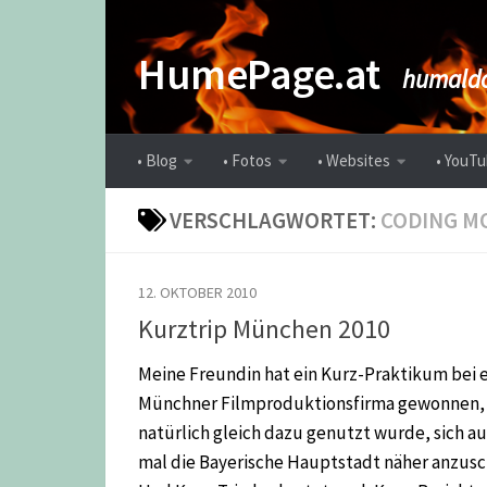
Zum Inhalt springen
HumePage.at
humaldo
• Blog
• Fotos
• Websites
• YouTu
VERSCHLAGWORTET:
CODING M
12. OKTOBER 2010
Kurztrip München 2010
Meine Freundin hat ein Kurz-Praktikum bei 
Münchner Filmproduktionsfirma gewonnen,
natürlich gleich dazu genutzt wurde, sich a
mal die Bayerische Hauptstadt näher anzusc