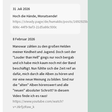
31 Juli 2026
Hoch die Hände, Monatsende!
https://steady.page/de/humaldo/posts/1692925b-
606c-44f9-9af3-21d5a86c930c
8 Februar 2026
Manowar zählen zu den großen Helden
meiner Kindheit und Jugend. Doch seit der
"Louder than Hell" gings nur noch bergab
und ich habe mich kaum noch mit der Band
beschäftigt. Nun fühlte sich die Zeit reif an
dafür, mich durch alle Alben zu hören und
mir eine neue Meinung zu bilden. Sind nur
die "alten" Alben hörenswert und alle
"neuen" absoluter Schrott? In diesem
Video finde ich es raus!
https://www.youtube.com/watch?
v=J6rfjzRaw_k