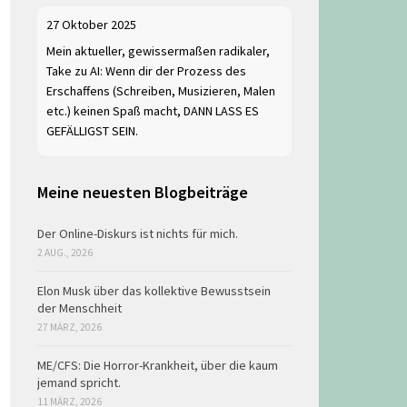
27 Oktober 2025
Mein aktueller, gewissermaßen radikaler,
Take zu AI: Wenn dir der Prozess des
Erschaffens (Schreiben, Musizieren, Malen
etc.) keinen Spaß macht, DANN LASS ES
GEFÄLLIGST SEIN.
Meine neuesten Blogbeiträge
Der Online-Diskurs ist nichts für mich.
2 AUG., 2026
Elon Musk über das kollektive Bewusstsein
der Menschheit
27 MÄRZ, 2026
ME/CFS: Die Horror-Krankheit, über die kaum
jemand spricht.
11 MÄRZ, 2026