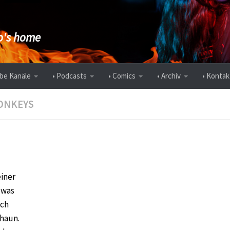
's home
be Kanäle
• Podcasts
• Comics
• Archiv
• Kontak
ONKEYS
einer
 was
uch
haun.