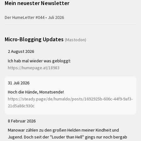
Mein neuester Newsletter
Der HumeLetter #044 • Juli 2026
Micro-Blogging Updates
(Mastodon)
2 August 2026
Ich hab mal wieder was gebloggt:
https://humepage.at/18983
31 Juli 2026
Hoch die Hände, Monatsende!
https://steady.page/de/humaldo/posts/1692925b-606c-44f9-9af3-
21d5a86c930c
8 Februar 2026
Manowar zählen zu den großen Helden meiner Kindheit und
Jugend. Doch seit der "Louder than Hell" gings nur noch bergab