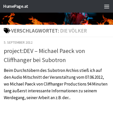
HumePage.at
Zum Inhalt springen
VERSCHLAGWORTET:
DIE VÖLKER
5. SEPTEMBER 2012
project:DEV – Michael Paeck von
Cliffhanger bei Subotron
Beim Durchstöbern des Subotron Archivs stieß ich auf
den Audio Mitschnitt der Veranstaltung vom 07.06.2012,
wo Michael Paeck von Cliffhanger Productions 94 Minuten
lang äußerst interessante Informationen zu seinem
Werdegang, seiner Arbeit an z.B. der...