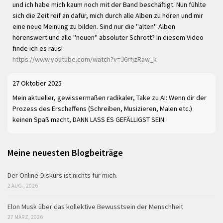
und ich habe mich kaum noch mit der Band beschäftigt. Nun fühlte
sich die Zeit reif an dafür, mich durch alle Alben zu hören und mir
eine neue Meinung zu bilden. Sind nur die "alten" Alben
hörenswert und alle "neuen" absoluter Schrott? In diesem Video
finde ich es raus!
https://www.youtube.com/watch?v=J6rfjzRaw_k
27 Oktober 2025
Mein aktueller, gewissermaßen radikaler, Take zu AI: Wenn dir der
Prozess des Erschaffens (Schreiben, Musizieren, Malen etc.)
keinen Spaß macht, DANN LASS ES GEFÄLLIGST SEIN.
Meine neuesten Blogbeiträge
Der Online-Diskurs ist nichts für mich.
2 AUG., 2026
Elon Musk über das kollektive Bewusstsein der Menschheit
27 MÄRZ, 2026