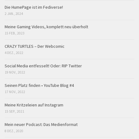
Die HumePage ist im Fediverse!
2 JAN., 2024
Meine Gaming Videos, komplett neu überholt
15 FEB., 2023
CRAZY TURTLES – Der Webcomic
4 DEZ., 2022
Social Media entfesselt! Oder: RIP Twitter
19 NOV., 2022
Seinen Platz finden • YouTube Blog #4
17 NOV., 2022
Meine Kritzeleien auf Instagram
15 SEP., 2021
Mein neuer Podcast: Das Medienformat
8 DEZ., 2020