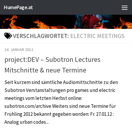
HumePage.at
Zum Inhalt springen
VERSCHLAGWORTET:
ELECTRIC MEETINGS
24. JANUAR 2012
project:DEV – Subotron Lectures
Mitschnitte & neue Termine
Seit kurzem sind sämtliche Audiomittschnitte zu den
Subotron Verstanstaltungen pro games und electric
meetings vom letzten Herbst online:
subotron.com/archive Weiters sind neue Termine für
Frühling 2012 bekannt gegeben worden: Fr. 27.01.12 :
Analog urban codes...