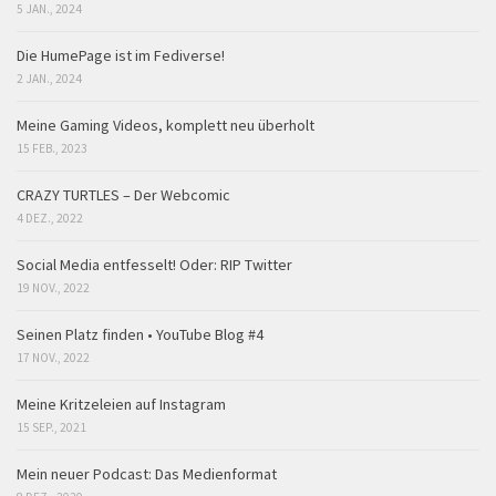
5 JAN., 2024
Die HumePage ist im Fediverse!
2 JAN., 2024
Meine Gaming Videos, komplett neu überholt
15 FEB., 2023
CRAZY TURTLES – Der Webcomic
4 DEZ., 2022
Social Media entfesselt! Oder: RIP Twitter
19 NOV., 2022
Seinen Platz finden • YouTube Blog #4
17 NOV., 2022
Meine Kritzeleien auf Instagram
15 SEP., 2021
Mein neuer Podcast: Das Medienformat