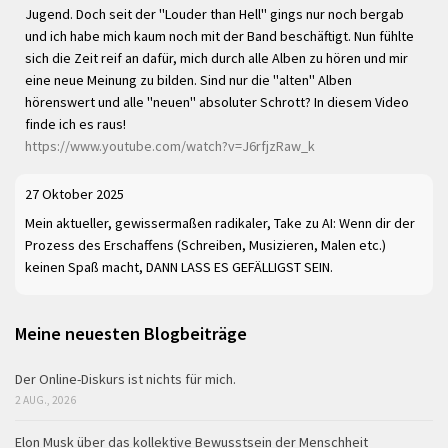
Jugend. Doch seit der "Louder than Hell" gings nur noch bergab
und ich habe mich kaum noch mit der Band beschäftigt. Nun fühlte
sich die Zeit reif an dafür, mich durch alle Alben zu hören und mir
eine neue Meinung zu bilden. Sind nur die "alten" Alben
hörenswert und alle "neuen" absoluter Schrott? In diesem Video
finde ich es raus!
https://www.youtube.com/watch?v=J6rfjzRaw_k
27 Oktober 2025
Mein aktueller, gewissermaßen radikaler, Take zu AI: Wenn dir der
Prozess des Erschaffens (Schreiben, Musizieren, Malen etc.)
keinen Spaß macht, DANN LASS ES GEFÄLLIGST SEIN.
Meine neuesten Blogbeiträge
Der Online-Diskurs ist nichts für mich.
2 AUG., 2026
Elon Musk über das kollektive Bewusstsein der Menschheit