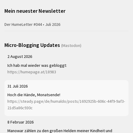
Mein neuester Newsletter
Der HumeLetter #044 • Juli 2026
Micro-Blogging Updates
(Mastodon)
2 August 2026
Ich hab mal wieder was gebloggt:
https://humepage.at/18983
31 Juli 2026
Hoch die Hände, Monatsende!
https://steady.page/de/humaldo/posts/1692925b-606c-44f9-9af3-
21d5a86c930c
8 Februar 2026
Manowar zählen zu den großen Helden meiner Kindheit und