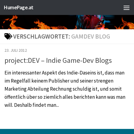
HumePage.at
Zum Inhalt springen
VERSCHLAGWORTET:
GAMDEV BLOG
23. JULI 2012
project:DEV – Indie Game-Dev Blogs
Ein interessanter Aspekt des Indie-Daseins ist, dass man
im Regelfall keinem Publisher und seiner strengen
Marketing Abteilung Rechnung schuldig ist, und somit
öffentlich über so ziemlich alles berichten kann was man
will. Deshalb findet man...