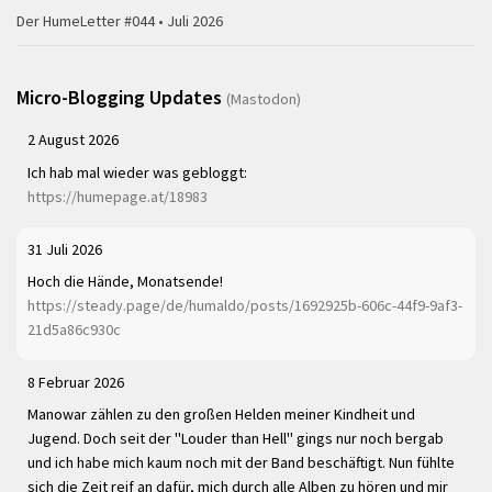
Der HumeLetter #044 • Juli 2026
Micro-Blogging Updates
(Mastodon)
2 August 2026
Ich hab mal wieder was gebloggt:
https://humepage.at/18983
31 Juli 2026
Hoch die Hände, Monatsende!
https://steady.page/de/humaldo/posts/1692925b-606c-44f9-9af3-
21d5a86c930c
8 Februar 2026
Manowar zählen zu den großen Helden meiner Kindheit und
Jugend. Doch seit der "Louder than Hell" gings nur noch bergab
und ich habe mich kaum noch mit der Band beschäftigt. Nun fühlte
sich die Zeit reif an dafür, mich durch alle Alben zu hören und mir