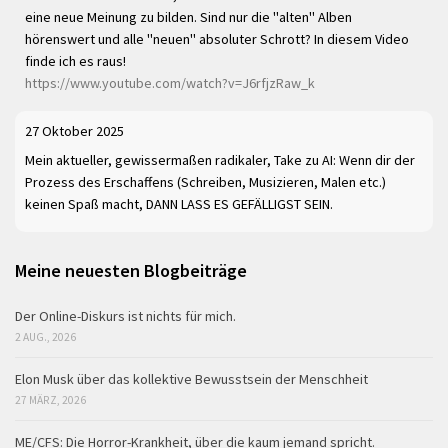
eine neue Meinung zu bilden. Sind nur die "alten" Alben
hörenswert und alle "neuen" absoluter Schrott? In diesem Video
finde ich es raus!
https://www.youtube.com/watch?v=J6rfjzRaw_k
27 Oktober 2025
Mein aktueller, gewissermaßen radikaler, Take zu AI: Wenn dir der
Prozess des Erschaffens (Schreiben, Musizieren, Malen etc.)
keinen Spaß macht, DANN LASS ES GEFÄLLIGST SEIN.
Meine neuesten Blogbeiträge
Der Online-Diskurs ist nichts für mich.
2 AUG., 2026
Elon Musk über das kollektive Bewusstsein der Menschheit
27 MÄRZ, 2026
ME/CFS: Die Horror-Krankheit, über die kaum jemand spricht.