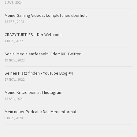
2 JAN., 2024
Meine Gaming Videos, komplett neu überholt
15 FEB., 2023
CRAZY TURTLES – Der Webcomic
4 DEZ., 2022
Social Media entfesselt! Oder: RIP Twitter
19 NOV., 2022
Seinen Platz finden • YouTube Blog #4
17 NOV., 2022
Meine Kritzeleien auf Instagram
15 SEP., 2021
Mein neuer Podcast: Das Medienformat
8 DEZ., 2020