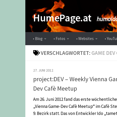
Zum Inhalt springen
HumePage.at
humaldo
• Blog
• Fotos
• Websites
• YouTu
VERSCHLAGWORTET:
GAME DEV 
27. JUNI 2012
project:DEV – Weekly Vienna G
Dev Cafè Meetup
Am 26. Juni 2012 fand das erste wöchentliche
„Vienna Game-Dev Cafè Meetup“ im Cafè Ste
9. Bezirk statt. Das von Entwickler Ido „tame