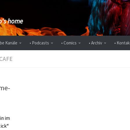
's home
be Kanäle
• Podcasts
• Comics
• Archiv
• Kontak
CAFE
ame-
in im
tick“