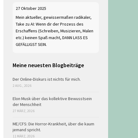
27 Oktober 2025
Mein aktueller, gewissermaßen radikaler,
Take zu AI: Wenn dir der Prozess des
Erschaffens (Schreiben, Musizieren, Malen
etc.) keinen Spaß macht, DANN LASS ES
GEFÄLLIGST SEIN.
Meine neuesten Blogbeiträge
Der Online-Diskurs ist nichts für mich.
2 AUG., 2026
Elon Musk über das kollektive Bewusstsein
der Menschheit
27 MÄRZ, 2026
ME/CFS: Die Horror-Krankheit, über die kaum
jemand spricht.
11 MÄRZ, 2026