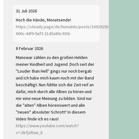
31 Juli 2026
Hoch die Hände, Monatsende!
https://steady.page/de/humaldo/posts/1692925b-
606c-44f9-9af3-21d5a86c930c
8 Februar 2026
Manowar zählen zu den großen Helden
meiner Kindheit und Jugend. Doch seit der
"Louder than Hell" gings nur noch bergab
und ich habe mich kaum noch mit der Band
beschäftigt. Nun fühlte sich die Zeit reif an
dafür, mich durch alle Alben zu hören und
mir eine neue Meinung zu bilden. Sind nur
die "alten" Alben hörenswert und alle
"neuen" absoluter Schrott? In diesem
Video finde ich es raus!
https://www.youtube.com/watch?
v=J6rfjzRaw_k