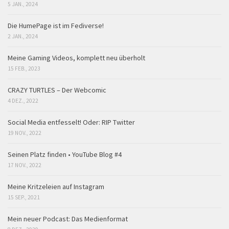
5 JAN., 2024
Die HumePage ist im Fediverse!
2 JAN., 2024
Meine Gaming Videos, komplett neu überholt
15 FEB., 2023
CRAZY TURTLES – Der Webcomic
4 DEZ., 2022
Social Media entfesselt! Oder: RIP Twitter
19 NOV., 2022
Seinen Platz finden • YouTube Blog #4
17 NOV., 2022
Meine Kritzeleien auf Instagram
15 SEP., 2021
Mein neuer Podcast: Das Medienformat