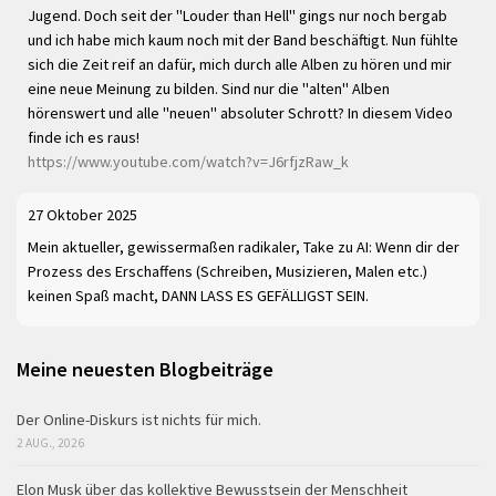
Jugend. Doch seit der "Louder than Hell" gings nur noch bergab
und ich habe mich kaum noch mit der Band beschäftigt. Nun fühlte
sich die Zeit reif an dafür, mich durch alle Alben zu hören und mir
eine neue Meinung zu bilden. Sind nur die "alten" Alben
hörenswert und alle "neuen" absoluter Schrott? In diesem Video
finde ich es raus!
https://www.youtube.com/watch?v=J6rfjzRaw_k
27 Oktober 2025
Mein aktueller, gewissermaßen radikaler, Take zu AI: Wenn dir der
Prozess des Erschaffens (Schreiben, Musizieren, Malen etc.)
keinen Spaß macht, DANN LASS ES GEFÄLLIGST SEIN.
Meine neuesten Blogbeiträge
Der Online-Diskurs ist nichts für mich.
2 AUG., 2026
Elon Musk über das kollektive Bewusstsein der Menschheit