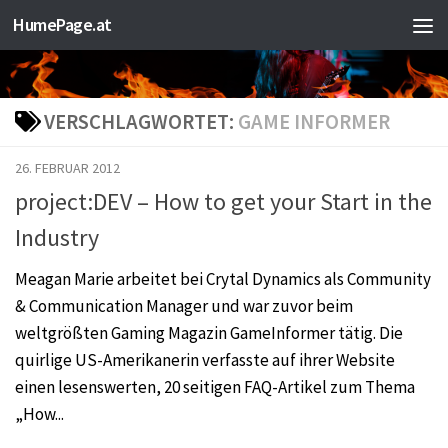
HumePage.at
Zum Inhalt springen
VERSCHLAGWORTET:
GAME INFORMER
26. FEBRUAR 2012
project:DEV – How to get your Start in the
Industry
Meagan Marie arbeitet bei Crytal Dynamics als Community
& Communication Manager und war zuvor beim
weltgrößten Gaming Magazin GameInformer tätig. Die
quirlige US-Amerikanerin verfasste auf ihrer Website
einen lesenswerten, 20 seitigen FAQ-Artikel zum Thema
„How...