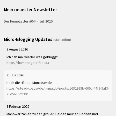
Mein neuester Newsletter
Der HumeLetter #044 • Juli 2026
Micro-Blogging Updates
(Mastodon)
2 August 2026
Ich hab mal wieder was gebloggt:
https://humepage.at/18983
31 Juli 2026
Hoch die Hände, Monatsende!
https://steady.page/de/humaldo/posts/1692925b-606c-44f9-9af3-
21d5a86c930c
8 Februar 2026
Manowar zählen zu den großen Helden meiner Kindheit und