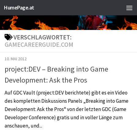
HumePage.at
Zum Inhalt springen
VERSCHLAGWORTET:
GAMECAREERGUIDE.COM
10. MAI 2012
project:DEV – Breaking into Game
Development: Ask the Pros
Auf GDC Vault (project:DEV berichtete) gibt es ein Video
des kompletten Diskussions Panels „Breaking into Game
Development: Ask the Pros“ von der letzten GDC (Game
Developer Conference) gratis und in voller Länge zum
anschauen, und...