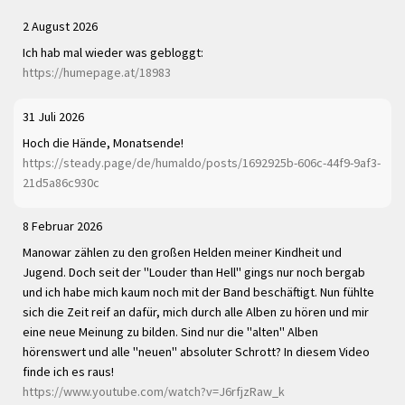
2 August 2026
Ich hab mal wieder was gebloggt:
https://humepage.at/18983
31 Juli 2026
Hoch die Hände, Monatsende!
https://steady.page/de/humaldo/posts/1692925b-606c-44f9-9af3-
21d5a86c930c
8 Februar 2026
Manowar zählen zu den großen Helden meiner Kindheit und
Jugend. Doch seit der "Louder than Hell" gings nur noch bergab
und ich habe mich kaum noch mit der Band beschäftigt. Nun fühlte
sich die Zeit reif an dafür, mich durch alle Alben zu hören und mir
eine neue Meinung zu bilden. Sind nur die "alten" Alben
hörenswert und alle "neuen" absoluter Schrott? In diesem Video
finde ich es raus!
https://www.youtube.com/watch?v=J6rfjzRaw_k