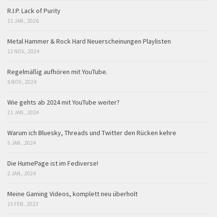
R.I.P. Lack of Purity
11 JAN., 2026
Metal Hammer & Rock Hard Neuerscheinungen Playlisten
12 NOV., 2024
Regelmäßig aufhören mit YouTube.
6 NOV., 2024
Wie gehts ab 2024 mit YouTube weiter?
21 JAN., 2024
Warum ich Bluesky, Threads und Twitter den Rücken kehre
5 JAN., 2024
Die HumePage ist im Fediverse!
2 JAN., 2024
Meine Gaming Videos, komplett neu überholt
15 FEB., 2023