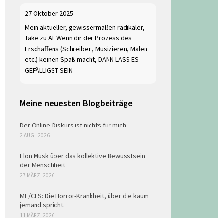
27 Oktober 2025
Mein aktueller, gewissermaßen radikaler,
Take zu AI: Wenn dir der Prozess des
Erschaffens (Schreiben, Musizieren, Malen
etc.) keinen Spaß macht, DANN LASS ES
GEFÄLLIGST SEIN.
Meine neuesten Blogbeiträge
Der Online-Diskurs ist nichts für mich.
2 AUG., 2026
Elon Musk über das kollektive Bewusstsein
der Menschheit
27 MÄRZ, 2026
ME/CFS: Die Horror-Krankheit, über die kaum
jemand spricht.
11 MÄRZ, 2026