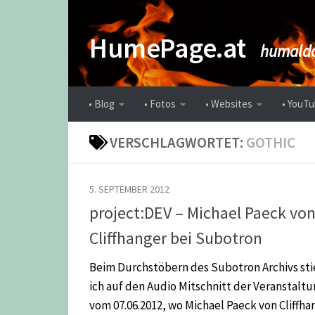
Zum Inhalt springen
HumePage.at
humaldo
• Blog
• Fotos
• Websites
• YouTu
VERSCHLAGWORTET:
GOTHIC
5. SEPTEMBER 2012
project:DEV – Michael Paeck vo
Cliffhanger bei Subotron
Beim Durchstöbern des Subotron Archivs st
ich auf den Audio Mitschnitt der Veranstalt
vom 07.06.2012, wo Michael Paeck von Cliffha