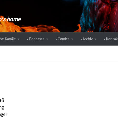
's home
be Kanäle
• Podcasts
• Comics
• Archiv
• Kontak
n
ieß
ung
nger