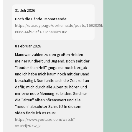
31 Juli 2026
Hoch die Hände, Monatsende!
https://steady.page/de/humaldo/posts/1692925b-
606c-44f9-9af3-21d5a86c930c
8 Februar 2026
Manowar zählen zu den großen Helden
meiner Kindheit und Jugend. Doch seit der
"Louder than Hell" gings nur noch bergab
und ich habe mich kaum noch mit der Band
beschäftigt. Nun fühlte sich die Zeit reif an
dafür, mich durch alle Alben zu hören und
mir eine neue Meinung zu bilden. Sind nur
die "alten" Alben hörenswert und alle
"neuen" absoluter Schrott? In diesem
Video finde ich es raus!
https://www.youtube.com/watch?
v=J6rfjzRaw_k