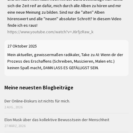
sich die Zeit reif an dafür, mich durch alle Alben zu hören und mir
eine neue Meinung zu bilden. Sind nur die "alten" Alben
hörenswert und alle "neuen" absoluter Schrott? In diesem Video
finde ich es raus!
https://www.youtube.com/watch?v=J6rfjzRaw_k
27 Oktober 2025
Mein aktueller, gewissermaßen radikaler, Take zu AI: Wenn dir der
Prozess des Erschaffens (Schreiben, Musizieren, Malen etc.)
keinen Spaß macht, DANN LASS ES GEFÄLLIGST SEIN.
Meine neuesten Blogbeiträge
Der Online-Diskurs ist nichts für mich.
2 AUG., 2026
Elon Musk über das kollektive Bewusstsein der Menschheit
27 MÄRZ, 2026