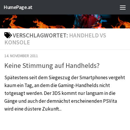
HumePage.at
Zum Inhalt springen
VERSCHLAGWORTET:
HANDHELD VS
KONSOLE
14. NOVEMBER 2011
Keine Stimmung auf Handhelds?
Spätestens seit dem Siegeszug der Smartphones vergeht
kaum ein Tag, an dem die Gaming-Handhelds nicht
totgesagt werden. Der 3DS kommt nur langsam in die
Gänge und auch der demnächst erscheinenden PSVita
wird eine düstere Zukunft...