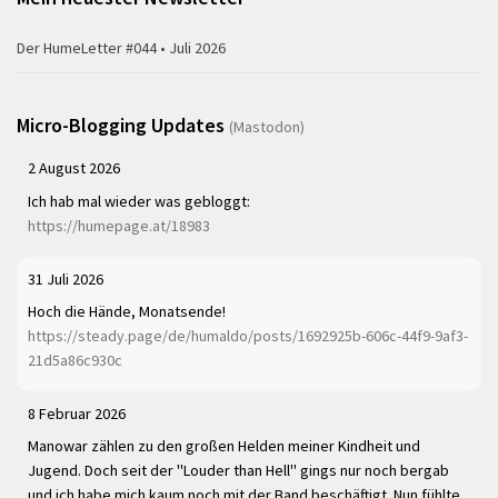
Der HumeLetter #044 • Juli 2026
Micro-Blogging Updates
(Mastodon)
2 August 2026
Ich hab mal wieder was gebloggt:
https://humepage.at/18983
31 Juli 2026
Hoch die Hände, Monatsende!
https://steady.page/de/humaldo/posts/1692925b-606c-44f9-9af3-
21d5a86c930c
8 Februar 2026
Manowar zählen zu den großen Helden meiner Kindheit und
Jugend. Doch seit der "Louder than Hell" gings nur noch bergab
und ich habe mich kaum noch mit der Band beschäftigt. Nun fühlte