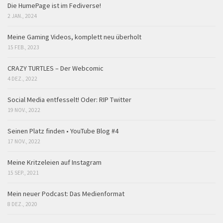
Die HumePage ist im Fediverse!
2 JAN., 2024
Meine Gaming Videos, komplett neu überholt
15 FEB., 2023
CRAZY TURTLES – Der Webcomic
4 DEZ., 2022
Social Media entfesselt! Oder: RIP Twitter
19 NOV., 2022
Seinen Platz finden • YouTube Blog #4
17 NOV., 2022
Meine Kritzeleien auf Instagram
15 SEP., 2021
Mein neuer Podcast: Das Medienformat
8 DEZ., 2020