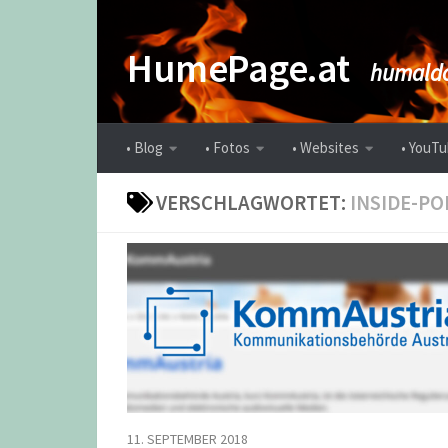
Zum Inhalt springen
HumePage.at
humaldo
• Blog
• Fotos
• Websites
• YouTu
VERSCHLAGWORTET:
INSIDE-PO
11. SEPTEMBER 2018