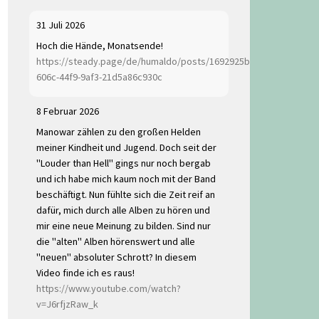
31 Juli 2026
Hoch die Hände, Monatsende!
https://steady.page/de/humaldo/posts/1692925b-
606c-44f9-9af3-21d5a86c930c
8 Februar 2026
Manowar zählen zu den großen Helden
meiner Kindheit und Jugend. Doch seit der
"Louder than Hell" gings nur noch bergab
und ich habe mich kaum noch mit der Band
beschäftigt. Nun fühlte sich die Zeit reif an
dafür, mich durch alle Alben zu hören und
mir eine neue Meinung zu bilden. Sind nur
die "alten" Alben hörenswert und alle
"neuen" absoluter Schrott? In diesem
Video finde ich es raus!
https://www.youtube.com/watch?
v=J6rfjzRaw_k