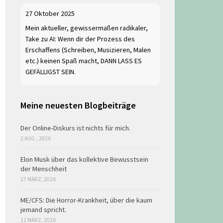
27 Oktober 2025
Mein aktueller, gewissermaßen radikaler,
Take zu AI: Wenn dir der Prozess des
Erschaffens (Schreiben, Musizieren, Malen
etc.) keinen Spaß macht, DANN LASS ES
GEFÄLLIGST SEIN.
Meine neuesten Blogbeiträge
Der Online-Diskurs ist nichts für mich.
2 AUG., 2026
Elon Musk über das kollektive Bewusstsein
der Menschheit
27 MÄRZ, 2026
ME/CFS: Die Horror-Krankheit, über die kaum
jemand spricht.
11 MÄRZ, 2026