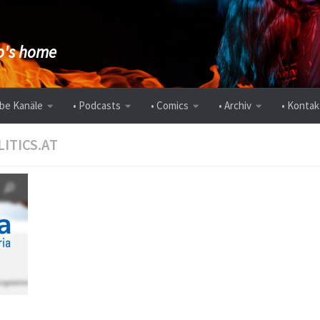
's home
be Kanäle
• Podcasts
• Comics
• Archiv
• Kontak
LITICS.AT