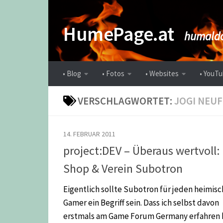
Zum Inhalt springen
HumePage.at
humaldo
• Blog
• Fotos
• Websites
• YouTu
VERSCHLAGWORTET:
JOGI NEU
14. FEBRUAR 2011
project:DEV – Überaus wertvoll:
Shop & Verein Subotron
Eigentlich sollte Subotron für jeden heimis
Gamer ein Begriff sein. Dass ich selbst davon
erstmals am Game Forum Germany erfahren