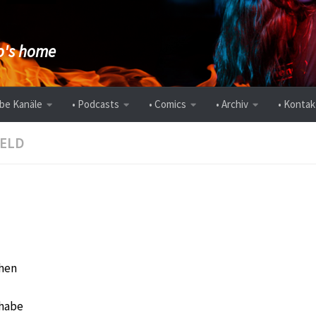
's home
be Kanäle
• Podcasts
• Comics
• Archiv
• Kontak
FELD
chen
 habe