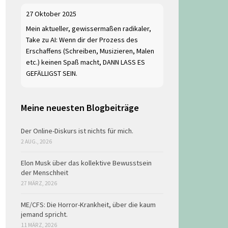
27 Oktober 2025
Mein aktueller, gewissermaßen radikaler,
Take zu AI: Wenn dir der Prozess des
Erschaffens (Schreiben, Musizieren, Malen
etc.) keinen Spaß macht, DANN LASS ES
GEFÄLLIGST SEIN.
Meine neuesten Blogbeiträge
Der Online-Diskurs ist nichts für mich.
2 AUG., 2026
Elon Musk über das kollektive Bewusstsein
der Menschheit
27 MÄRZ, 2026
ME/CFS: Die Horror-Krankheit, über die kaum
jemand spricht.
11 MÄRZ, 2026