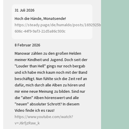
31 Juli 2026
Hoch die Hände, Monatsende!
https://steady.page/de/humaldo/posts/1692925b-
606c-44f9-9af3-21d5a86c930c
8 Februar 2026
Manowar zählen zu den großen Helden
meiner Kindheit und Jugend. Doch seit der
"Louder than Hell" gings nur noch bergab
und ich habe mich kaum noch mit der Band
beschäftigt. Nun fühlte sich die Zeit reif an
dafür, mich durch alle Alben zu hören und
mir eine neue Meinung zu bilden. Sind nur
die "alten" Alben hörenswert und alle
"neuen" absoluter Schrott? In diesem
Video finde ich es raus!
https://www.youtube.com/watch?
v=J6rfjzRaw_k