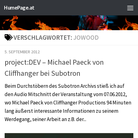
HumePage.at
Zum Inhalt springen
VERSCHLAGWORTET:
JOWOOD
5. SEPTEMBER 2012
project:DEV – Michael Paeck von
Cliffhanger bei Subotron
Beim Durchstöbern des Subotron Archivs stieß ich auf
den Audio Mitschnitt der Veranstaltung vom 07.06.2012,
wo Michael Paeck von Cliffhanger Productions 94 Minuten
lang äußerst interessante Informationen zu seinem
Werdegang, seiner Arbeit an z.B. der...