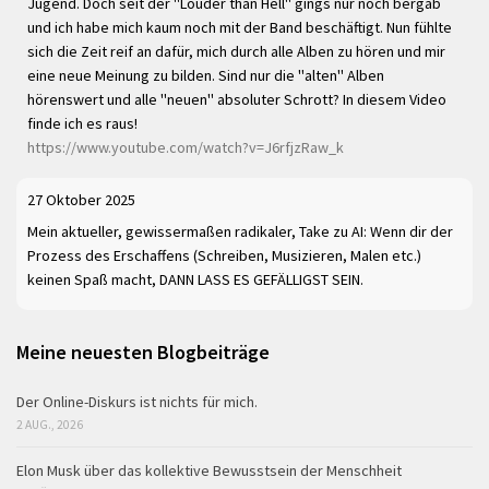
Jugend. Doch seit der "Louder than Hell" gings nur noch bergab
und ich habe mich kaum noch mit der Band beschäftigt. Nun fühlte
sich die Zeit reif an dafür, mich durch alle Alben zu hören und mir
eine neue Meinung zu bilden. Sind nur die "alten" Alben
hörenswert und alle "neuen" absoluter Schrott? In diesem Video
finde ich es raus!
https://www.youtube.com/watch?v=J6rfjzRaw_k
27 Oktober 2025
Mein aktueller, gewissermaßen radikaler, Take zu AI: Wenn dir der
Prozess des Erschaffens (Schreiben, Musizieren, Malen etc.)
keinen Spaß macht, DANN LASS ES GEFÄLLIGST SEIN.
Meine neuesten Blogbeiträge
Der Online-Diskurs ist nichts für mich.
2 AUG., 2026
Elon Musk über das kollektive Bewusstsein der Menschheit