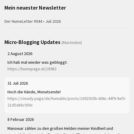
Mein neuester Newsletter
Der HumeLetter #044 • Juli 2026
Micro-Blogging Updates
(Mastodon)
2 August 2026
Ich hab mal wieder was gebloggt:
https://humepage.at/18983
31 Juli 2026
Hoch die Hände, Monatsende!
https://steady.page/de/humaldo/posts/1692925b-606c-44f9-9af3-
21d5a86c930c
8 Februar 2026
Manowar zählen zu den großen Helden meiner Kindheit und