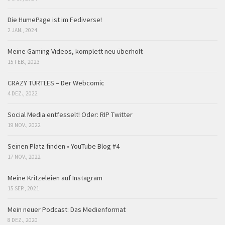
Die HumePage ist im Fediverse!
2 JAN., 2024
Meine Gaming Videos, komplett neu überholt
15 FEB., 2023
CRAZY TURTLES – Der Webcomic
4 DEZ., 2022
Social Media entfesselt! Oder: RIP Twitter
19 NOV., 2022
Seinen Platz finden • YouTube Blog #4
17 NOV., 2022
Meine Kritzeleien auf Instagram
15 SEP., 2021
Mein neuer Podcast: Das Medienformat
8 DEZ., 2020