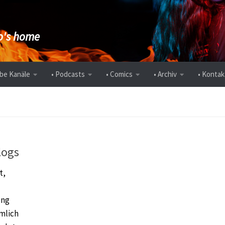
's home
be Kanäle
• Podcasts
• Comics
• Archiv
• Kontak
logs
t,
ung
emlich