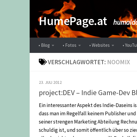
Zum Inhalt springen
HumePage.at
humaldo
• Blog
• Fotos
• Websites
• YouTu
VERSCHLAGWORTET:
NOOMIX
23. JULI 2012
project:DEV – Indie Game-Dev B
Ein interessanter Aspekt des Indie-Daseins is
dass man im Regelfall keinem Publisher und
seiner strengen Marketing Abteilung Rechn
schuldig ist, und somit öffentlich über so zi