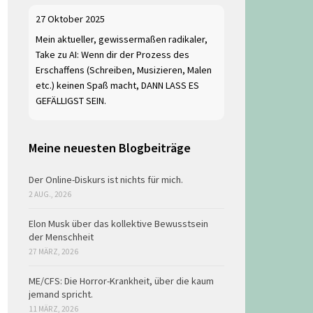
27 Oktober 2025
Mein aktueller, gewissermaßen radikaler,
Take zu AI: Wenn dir der Prozess des
Erschaffens (Schreiben, Musizieren, Malen
etc.) keinen Spaß macht, DANN LASS ES
GEFÄLLIGST SEIN.
Meine neuesten Blogbeiträge
Der Online-Diskurs ist nichts für mich.
2 AUG., 2026
Elon Musk über das kollektive Bewusstsein
der Menschheit
27 MÄRZ, 2026
ME/CFS: Die Horror-Krankheit, über die kaum
jemand spricht.
11 MÄRZ, 2026