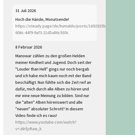
31 Juli 2026
Hoch die Hände, Monatsende!
https://steady.page/de/humaldo/posts/1692925b-
606c-44f9-9af3-21d5a86c930c
8 Februar 2026
Manowar zählen zu den großen Helden
meiner Kindheit und Jugend. Doch seit der
"Louder than Hell" gings nur noch bergab
und ich habe mich kaum noch mit der Band
beschäftigt. Nun fühlte sich die Zeit reif an
dafür, mich durch alle Alben zu hören und
mir eine neue Meinung zu bilden. Sind nur
die "alten" Alben hörenswert und alle
"neuen" absoluter Schrott? In diesem
Video finde ich es raus!
https://www.youtube.com/watch?
v=J6rfjzRaw_k