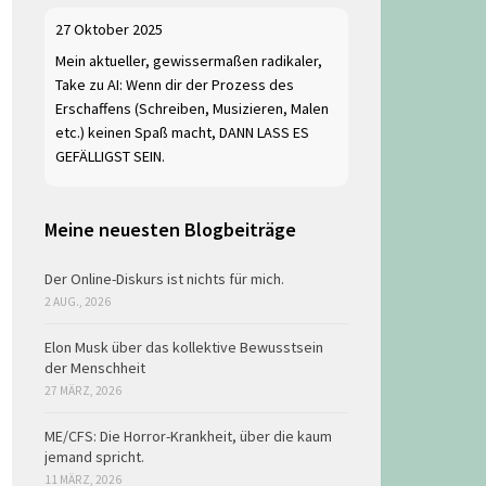
27 Oktober 2025
Mein aktueller, gewissermaßen radikaler,
Take zu AI: Wenn dir der Prozess des
Erschaffens (Schreiben, Musizieren, Malen
etc.) keinen Spaß macht, DANN LASS ES
GEFÄLLIGST SEIN.
Meine neuesten Blogbeiträge
Der Online-Diskurs ist nichts für mich.
2 AUG., 2026
Elon Musk über das kollektive Bewusstsein
der Menschheit
27 MÄRZ, 2026
ME/CFS: Die Horror-Krankheit, über die kaum
jemand spricht.
11 MÄRZ, 2026