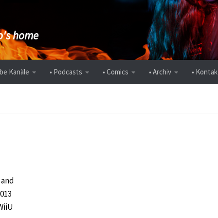
's home
be Kanäle
• Podcasts
• Comics
• Archiv
• Kontak
 and
2013
WiiU