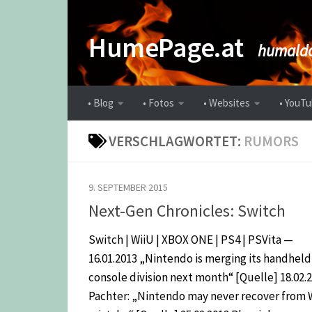
Zum Inhalt springen
HumePage.at
humaldo
• Blog
• Fotos
• Websites
• YouTu
VERSCHLAGWORTET:
RUMORS
9. SEPTEMBER 2015
Next-Gen Chronicles: Switch
Switch | WiiU | XBOX ONE | PS4 | PSVita —
16.01.2013 „Nintendo is merging its handheld
console division next month“ [Quelle] 18.02.
Pachter: „Nintendo may never recover from 