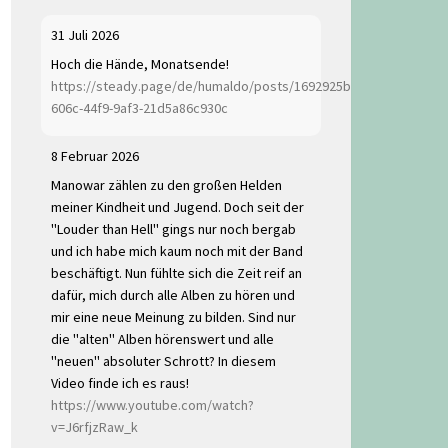
31 Juli 2026
Hoch die Hände, Monatsende!
https://steady.page/de/humaldo/posts/1692925b-
606c-44f9-9af3-21d5a86c930c
8 Februar 2026
Manowar zählen zu den großen Helden
meiner Kindheit und Jugend. Doch seit der
"Louder than Hell" gings nur noch bergab
und ich habe mich kaum noch mit der Band
beschäftigt. Nun fühlte sich die Zeit reif an
dafür, mich durch alle Alben zu hören und
mir eine neue Meinung zu bilden. Sind nur
die "alten" Alben hörenswert und alle
"neuen" absoluter Schrott? In diesem
Video finde ich es raus!
https://www.youtube.com/watch?
v=J6rfjzRaw_k