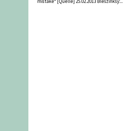
mistake“ [Quelle] 25.02.2013 Bleszinksy:...