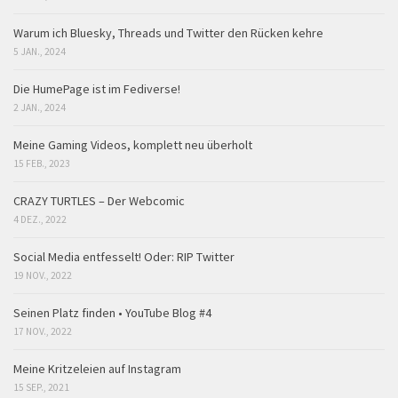
Warum ich Bluesky, Threads und Twitter den Rücken kehre
5 JAN., 2024
Die HumePage ist im Fediverse!
2 JAN., 2024
Meine Gaming Videos, komplett neu überholt
15 FEB., 2023
CRAZY TURTLES – Der Webcomic
4 DEZ., 2022
Social Media entfesselt! Oder: RIP Twitter
19 NOV., 2022
Seinen Platz finden • YouTube Blog #4
17 NOV., 2022
Meine Kritzeleien auf Instagram
15 SEP., 2021