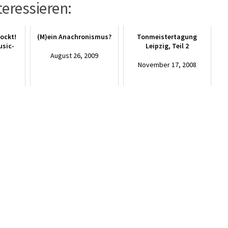
teressieren:
ockt!
(M)ein Anachronismus?
Tonmeistertagung
usic-
Leipzig, Teil 2
August 26, 2009
November 17, 2008