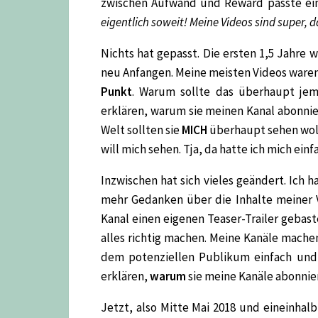
zwischen Aufwand und Reward passte einf
eigentlich soweit! Meine Videos sind super, 
Nichts hat gepasst. Die ersten 1,5 Jahre
neu Anfangen. Meine meisten Videos ware
Punkt
. Warum sollte das überhaupt jem
erklären, warum sie meinen Kanal abonni
Welt sollten sie
MICH
überhaupt sehen woll
will mich sehen. Tja, da hatte ich mich einf
Inzwischen hat sich vieles geändert. Ich 
mehr Gedanken über die Inhalte meiner V
Kanal einen eigenen Teaser-Trailer gebast
alles richtig machen. Meine Kanäle mache
dem potenziellen Publikum einfach und s
erklären,
warum
sie meine Kanäle abonniere
Jetzt, also Mitte Mai 2018 und eineinhal