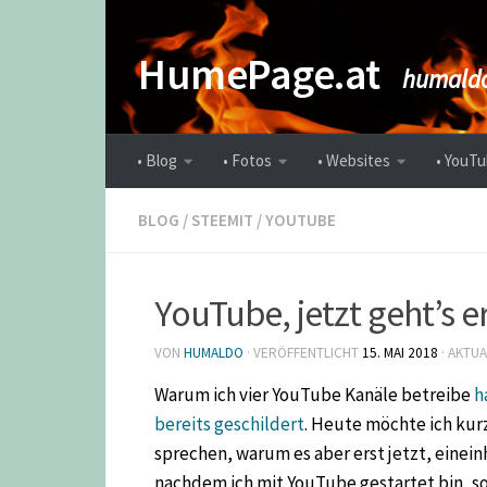
Zum Inhalt springen
HumePage.at
humaldo
• Blog
• Fotos
• Websites
• YouTu
BLOG
/
STEEMIT
/
YOUTUBE
YouTube, jetzt geht’s ers
VON
HUMALDO
· VERÖFFENTLICHT
15. MAI 2018
· AKTUA
Warum ich vier YouTube Kanäle betreibe
h
bereits geschildert
. Heute möchte ich kur
sprechen, warum es aber erst jetzt, einein
nachdem ich mit YouTube gestartet bin, so 