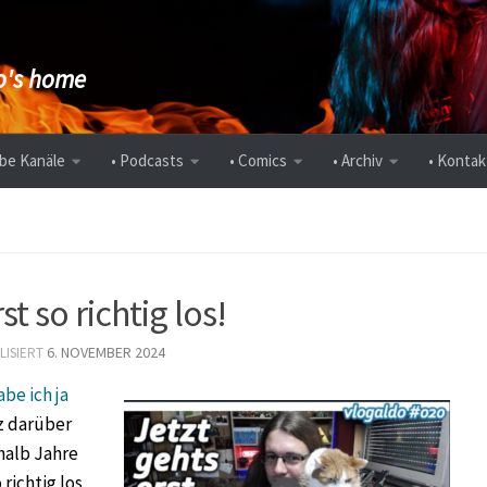
's home
be Kanäle
• Podcasts
• Comics
• Archiv
• Kontak
t so richtig los!
6. NOVEMBER 2024
LISIERT
abe ich ja
z darüber
halb Jahre
richtig los