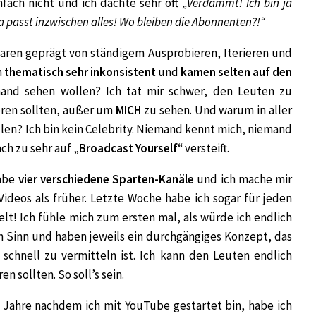
ach nicht und ich dachte sehr oft
„Verdammt! Ich bin ja
da passt inzwischen alles! Wo bleiben die Abonnenten?!“
 waren geprägt von ständigem Ausprobieren, Iterieren und
n
thematisch sehr inkonsistent
und
kamen selten auf den
and sehen wollen? Ich tat mir schwer, den Leuten zu
eren sollten, außer um
MICH
zu sehen. Und warum in aller
en? Ich bin kein Celebrity. Niemand kennt mich, niemand
ach zu sehr auf „
Broadcast Yourself
“ versteift.
habe
vier verschiedene Sparten-Kanäle
und ich mache mir
ideos als früher. Letzte Woche habe ich sogar für jeden
elt! Ich fühle mich zum ersten mal, als würde ich endlich
n Sinn und haben jeweils ein durchgängiges Konzept, das
chnell zu vermitteln ist. Ich kann den Leuten endlich
n sollten. So soll’s sein.
b Jahre nachdem ich mit YouTube gestartet bin, habe ich