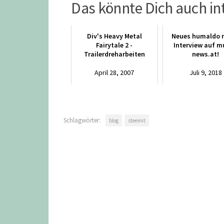
Das könnte Dich auch in
Div's Heavy Metal
Neues humaldo r
Fairytale 2 -
Interview auf m
Trailerdreharbeiten
news.at!
April 28, 2007
Juli 9, 2018
Schlagwörter:
blog
steemit