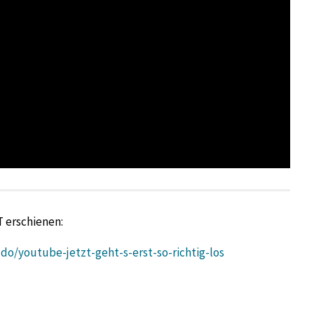
T erschienen:
o/youtube-jetzt-geht-s-erst-so-richtig-los