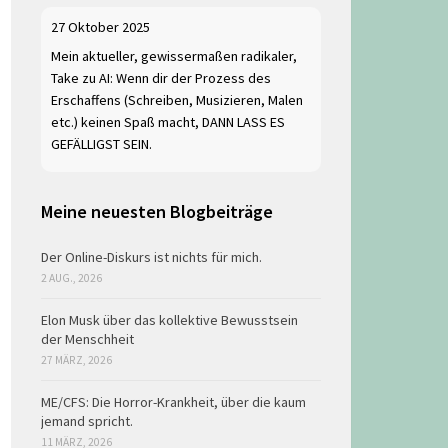
27 Oktober 2025
Mein aktueller, gewissermaßen radikaler,
Take zu AI: Wenn dir der Prozess des
Erschaffens (Schreiben, Musizieren, Malen
etc.) keinen Spaß macht, DANN LASS ES
GEFÄLLIGST SEIN.
Meine neuesten Blogbeiträge
Der Online-Diskurs ist nichts für mich.
2 AUG., 2026
Elon Musk über das kollektive Bewusstsein
der Menschheit
27 MÄRZ, 2026
ME/CFS: Die Horror-Krankheit, über die kaum
jemand spricht.
11 MÄRZ, 2026