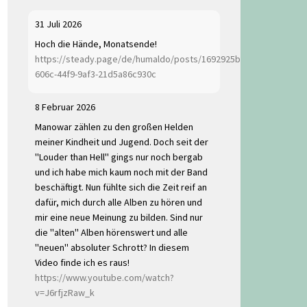
31 Juli 2026
Hoch die Hände, Monatsende!
https://steady.page/de/humaldo/posts/1692925b-
606c-44f9-9af3-21d5a86c930c
8 Februar 2026
Manowar zählen zu den großen Helden
meiner Kindheit und Jugend. Doch seit der
"Louder than Hell" gings nur noch bergab
und ich habe mich kaum noch mit der Band
beschäftigt. Nun fühlte sich die Zeit reif an
dafür, mich durch alle Alben zu hören und
mir eine neue Meinung zu bilden. Sind nur
die "alten" Alben hörenswert und alle
"neuen" absoluter Schrott? In diesem
Video finde ich es raus!
https://www.youtube.com/watch?
v=J6rfjzRaw_k