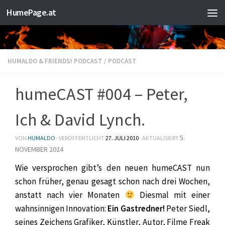
HumePage.at
Zum Inhalt springen
HUMALDO & FRIENDS! PODCAST
/
PODCAST
humeCAST #004 – Peter,
Ich & David Lynch.
5.
VON
HUMALDO
· VERÖFFENTLICHT
27. JULI 2010
· AKTUALISIERT
NOVEMBER 2024
Wie versprochen gibt’s den neuen humeCAST nun
schon früher, genau gesagt schon nach drei Wochen,
anstatt nach vier Monaten
Diesmal mit einer
wahnsinnigen Innovation:
Ein Gastredner!
Peter Siedl,
seines Zeichens Grafiker, Künstler, Autor, Filme Freak