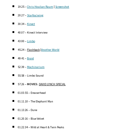
19.25 –
Chris Houlian Raum
|
Screenshot
20.27 –
Starfox/wing
30.34 –
Kinect
40.07 – Kinect Interview
43.00 –
Limbo
45.24 –
Flashback
|
Another World
49.41 –
Braid
52.39 –
Machinarium
55.58 – Limbo Sound
57.26 –
MOVIES:
DAVID LYNCH SPECIAL
01.03.55 – Ereaserhead
01.11.10 – The Elephant Man
01.13.26 – Dune
01.20.16 – Blue Velvet
01.22.34 – Wild at Heart & Twin Peaks