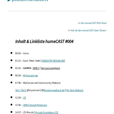
>>
Der humeCAST RSS Feed
>>
Hol’ dir den humeCAST über iTunes!
Inhalt & Linkliste
humeCAST #004
00.00 – Intro
01.21 – Gast: Peter Siedl |
WEBSITE
|
DEVIAN ART
02.51 –
GAMES:
SMB 2
|
Versionsvergleich
06.30 –
MyConsol.net
07.40 – MyConsol.net Community Podcast
Teil 1
Teil 2
@myconsol | @
Rundumpodcast.de
|
Oti Xero Podcast
11.29 –
Z3
13.56 –
SNES Sound Processor
14.57 – Z3 Musik |
Hyrule Symphony CD