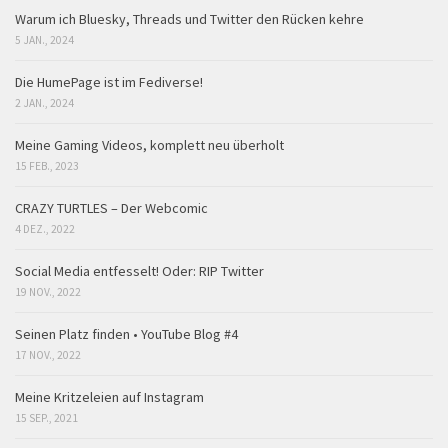
Warum ich Bluesky, Threads und Twitter den Rücken kehre
5 JAN., 2024
Die HumePage ist im Fediverse!
2 JAN., 2024
Meine Gaming Videos, komplett neu überholt
15 FEB., 2023
CRAZY TURTLES – Der Webcomic
4 DEZ., 2022
Social Media entfesselt! Oder: RIP Twitter
19 NOV., 2022
Seinen Platz finden • YouTube Blog #4
17 NOV., 2022
Meine Kritzeleien auf Instagram
15 SEP., 2021