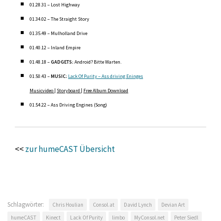
01.28.31 – Lost Highway
01.34.02 – The Straight Story
01.35.49 – Mulholland Drive
01.40.12 – Inland Empire
01.48.18 –
GADGETS:
Android? Bitte Warten.
01.50.43 –
MUSIC:
Lack Of Purity – Ass driving Eninges
Musicvideo
|
Storyboard
|
Free Album Download
01.54.22 – Ass Driving Engines (Song)
<<
zur humeCAST Übersicht
Schlagwörter:
Chris Houlian
Consol.at
David Lynch
Devian Art
humeCAST
Kinect
Lack Of Purity
limbo
MyConsol.net
Peter Siedl