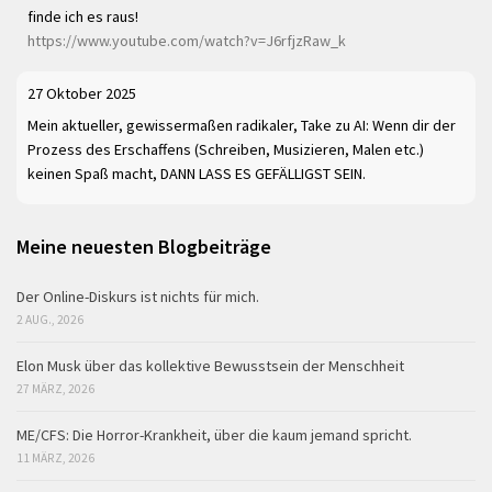
finde ich es raus!
https://www.youtube.com/watch?v=J6rfjzRaw_k
27 Oktober 2025
Mein aktueller, gewissermaßen radikaler, Take zu AI: Wenn dir der
Prozess des Erschaffens (Schreiben, Musizieren, Malen etc.)
keinen Spaß macht, DANN LASS ES GEFÄLLIGST SEIN.
Meine neuesten Blogbeiträge
Der Online-Diskurs ist nichts für mich.
2 AUG., 2026
Elon Musk über das kollektive Bewusstsein der Menschheit
27 MÄRZ, 2026
ME/CFS: Die Horror-Krankheit, über die kaum jemand spricht.
11 MÄRZ, 2026