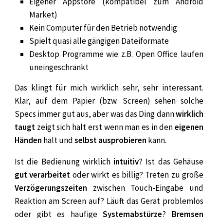
Eigener Appstore (kompatibel zum Android
Market)
Kein Computer für den Betrieb notwendig
Spielt quasi alle gängigen Dateiformate
Desktop Programme wie z.B. Open Office laufen
uneingeschränkt
Das klingt für mich wirklich sehr, sehr interessant.
Klar, auf dem Papier (bzw. Screen) sehen solche
Specs immer gut aus, aber was das Ding dann
wirklich
taugt
zeigt sich halt erst wenn man es in den
eigenen
Händen
hält und
selbst ausprobieren
kann.
Ist die Bedienung wirklich
intuitiv
? Ist das Gehäuse
gut verarbeitet
oder wirkt es billig? Treten zu große
Verzögerungszeiten
zwischen Touch-Eingabe und
Reaktion am Screen auf? Läuft das Gerät problemlos
oder gibt es häufige
Systemabstürze
?
Bremsen