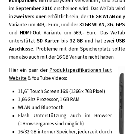
kompatibles
Betriebssystem verwendet, und schon
im
September 2010
erscheinen wird. Das WeTab wird
in
zwei Versionen
erhältlich sein, der
16 GB WLAN only
Variante um 449,- Euro, und der
32GB WLAN, 3G, GPS
und
HDMI-Out
Variante um 569,- Euro. Das WeTab
unterstützt
SD Karten bis 32 GB
und hat
zwei USB
Anschlüsse.
Probleme mit dem Speicherplatz sollte
man also auch mit der 16 GB Variante nicht haben.
Hier ein paar der
Produktspezifikationen laut
Website
& YouTube Videos:
11,6″ Touch Screen 16:9 (1366 x 768 Pixel)
1,66 Ghz Prozessor, 1 GB RAM
WLAN und Bluetooth
Flash Unterstützung auch im Browser
(=Browsergames sind möglich)
16/32 GB interner Speicher, jederzeit durch