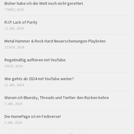
Bisher habe ich die Welt noch nicht gerettet.
7 MÄRZ, 2026
R.I.P. Lack of Purity
11 JAN., 2026
Metal Hammer & Rock Hard Neuerscheinungen Playlisten
12 NOV., 2024
Regelmäßig aufhören mit YouTube.
6 NOV., 2024
Wie gehts ab 2024 mit YouTube weiter?
21 JAN., 2024
Warum ich Bluesky, Threads und Twitter den Rücken kehre
5 JAN., 2024
Die HumePage ist im Fediverse!
2 JAN., 2024