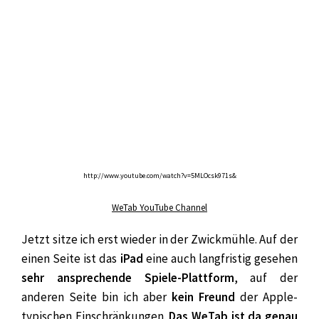
http://www.youtube.com/watch?v=5MLOcsk971s&
WeTab YouTube Channel
Jetzt sitze ich erst wieder in der Zwickmühle. Auf der
einen Seite ist das
iPad
eine auch langfristig gesehen
sehr ansprechende Spiele-Plattform
, auf der
anderen Seite bin ich aber
kein Freund
der Apple-
typischen Einschränkungen.
Das WeTab ist da genau