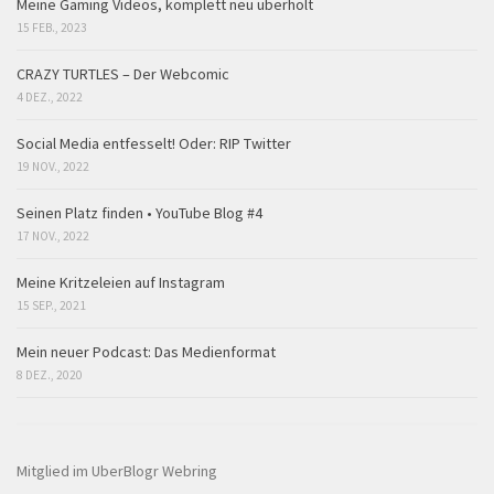
Meine Gaming Videos, komplett neu überholt
15 FEB., 2023
CRAZY TURTLES – Der Webcomic
4 DEZ., 2022
Social Media entfesselt! Oder: RIP Twitter
19 NOV., 2022
Seinen Platz finden • YouTube Blog #4
17 NOV., 2022
Meine Kritzeleien auf Instagram
15 SEP., 2021
Mein neuer Podcast: Das Medienformat
8 DEZ., 2020
Mitglied im UberBlogr Webring