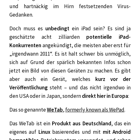
und hartnäckig im Hirn festsetzenden Virus-
Gedanken.
Doch muss es
unbedingt
ein iPad sein? Es sind ja
geschätzte acht zilliarden
potentielle iPad-
Konkurrenten
angekündigt, die meisten aber erst für
„irgendwann 2011“. Es ist halt schwer bis unmöglich,
sich auf Grund der spärlich bekannten Infos schon
jetzt ein Bild von diesen Geräten zu machen. Es gibt
aber auch ein Gerät, welches
kurz vor der
Veröffentlichung
steht – und das nicht irgendwo in
den USA oder in Japan, sondern
direkt hier in Europa
:
Das so genannte
WeTab
,
formerly known als WePad
.
Das WeTab ist ein
Produkt aus Deutschland
, das ein
eigenes auf
Linux
basierendes und mit
mit Android