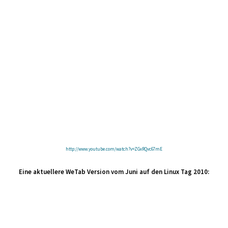
http://www.youtube.com/watch?v=ZGxRQvc67mE
Eine aktuellere WeTab Version vom Juni auf den Linux Tag 2010: