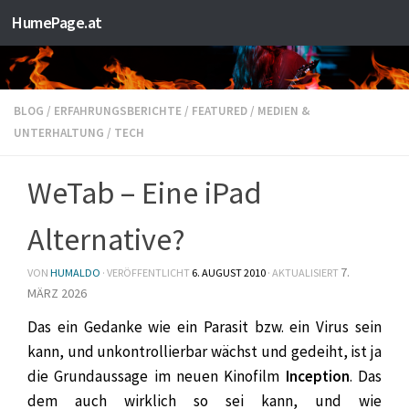
HumePage.at
Zum Inhalt springen
BLOG
/
ERFAHRUNGSBERICHTE
/
FEATURED
/
MEDIEN &
UNTERHALTUNG
/
TECH
WeTab – Eine iPad
Alternative?
7.
VON
HUMALDO
· VERÖFFENTLICHT
6. AUGUST 2010
· AKTUALISIERT
MÄRZ 2026
Das ein
Gedanke wie ein Parasit bzw. ein Virus sein
kann, und unkontrollierbar wächst und gedeiht, ist ja
die Grundaussage im neuen Kinofilm
Inception
. Das
dem auch wirklich so sei kann, und wie