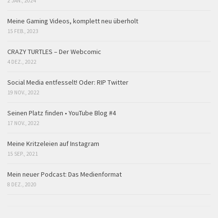
2 JAN., 2024
Meine Gaming Videos, komplett neu überholt
15 FEB., 2023
CRAZY TURTLES – Der Webcomic
4 DEZ., 2022
Social Media entfesselt! Oder: RIP Twitter
19 NOV., 2022
Seinen Platz finden • YouTube Blog #4
17 NOV., 2022
Meine Kritzeleien auf Instagram
15 SEP., 2021
Mein neuer Podcast: Das Medienformat
8 DEZ., 2020