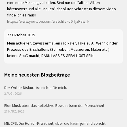
eine neue Meinung zu bilden. Sind nur die "alten" Alben
hörenswert und alle "neuen" absoluter Schrott? In diesem Video
finde ich es raus!
https://www.youtube.com/watch?v=J6rfjzRaw_k
27 Oktober 2025
Mein aktueller, gewissermaßen radikaler, Take zu AI: Wenn dir der
Prozess des Erschaffens (Schreiben, Musizieren, Malen etc.)
keinen Spaß macht, DANN LASS ES GEFÄLLIGST SEIN.
Meine neuesten Blogbeiträge
Der Online-Diskurs ist nichts für mich.
2 AUG., 2026
Elon Musk über das kollektive Bewusstsein der Menschheit
27 MÄRZ, 2026
ME/CFS: Die Horror-Krankheit, über die kaum jemand spricht.