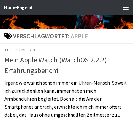
HumePage.at
Zum Inhalt springen
VERSCHLAGWORTET:
APPLE
11. SEPTEMBER 2016
Mein Apple Watch (WatchOS 2.2.2)
Erfahrungsbericht
Irgendwie war ich schon immer ein Uhren-Mensch. Soweit
ich zurückdenken kann, immer haben mich
Armbanduhren begleitet. Doch als die Ära der
Smartphones anbrach, erwischte ich mich immer öfters
dabei, das Haus ohne umgeschnallten Zeitmesser zu...